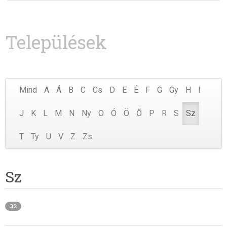
Települések
Mind
A
Á
B
C
Cs
D
E
É
F
G
Gy
H
I
J
K
L
M
N
Ny
O
Ó
Ö
Ő
P
R
S
Sz
T
Ty
U
V
Z
Zs
Sz
32