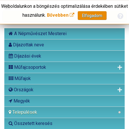
Weboldalunkon a böngészés optimalizálása érdekében sütiket
használunk.
Bővebben
Elfogadom
A Népművészet Mesterei
Díjazottak neve
Díjazási évek
Műfajcsoportok
Műfajok
Országok
Megyék
Települések
Összetett keresés