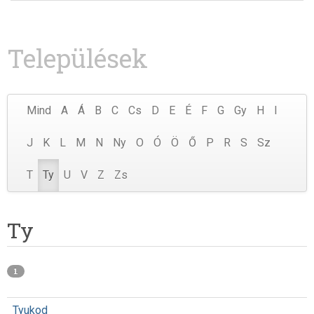
Települések
Mind
A
Á
B
C
Cs
D
E
É
F
G
Gy
H
I
J
K
L
M
N
Ny
O
Ó
Ö
Ő
P
R
S
Sz
T
Ty
U
V
Z
Zs
Ty
1
Tyukod