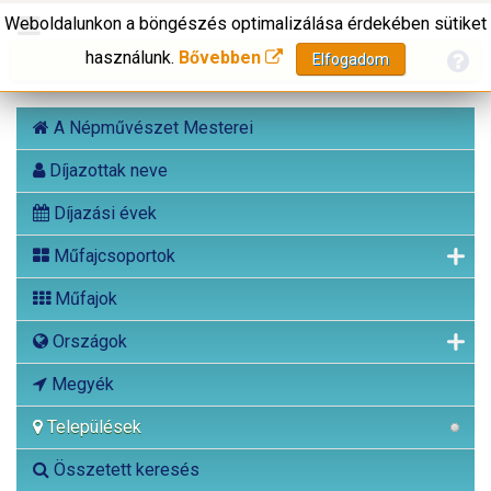
Weboldalunkon a böngészés optimalizálása érdekében sütiket
használunk.
Bővebben
Elfogadom
A Népművészet Mesterei
Díjazottak neve
Díjazási évek
Műfajcsoportok
Műfajok
Országok
Megyék
Települések
Összetett keresés