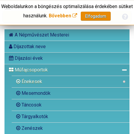
Weboldalunkon a böngészés optimalizálása érdekében sütiket
használunk.
Bővebben
Elfogadom
A Népművészet Mesterei
Díjazottak neve
Díjazási évek
Műfajcsoportok
Énekesek
Mesemondók
Táncosok
Tárgyalkotók
Zenészek