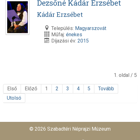
Dezsőné Kádár Erzsébet
Kádár Erzsébet
Település:
Magyarszovát
Műfaj:
énekes
Díjazási év:
2015
1. oldal / 5
Első
Előző
1
2
3
4
5
Tovább
Utolsó
© 2026 Szabadtéri Néprajzi Múzeum