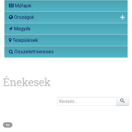
Műfajok
Országok
Megyék
Települések
Összetett keresés
Énekesek
92