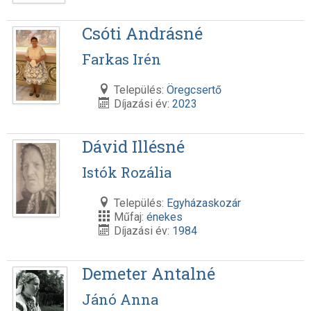
Csóti Andrásné
Farkas Irén
Település:
Öregcsertő
Díjazási év:
2023
Dávid Illésné
Istók Rozália
Település:
Egyházaskozár
Műfaj:
énekes
Díjazási év:
1984
Demeter Antalné
Jánó Anna