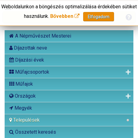
Weboldalunkon a böngészés optimalizálása érdekében sütiket
használunk.
Bővebben
Elfogadom
A Népművészet Mesterei
Díjazottak neve
Díjazási évek
Műfajcsoportok
Műfajok
Országok
Megyék
Települések
Összetett keresés