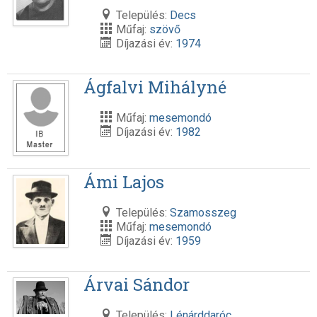
Település:
Decs
Műfaj:
szövő
Díjazási év:
1974
Ágfalvi Mihályné
Műfaj:
mesemondó
Díjazási év:
1982
Ámi Lajos
Település:
Szamosszeg
Műfaj:
mesemondó
Díjazási év:
1959
Árvai Sándor
Település:
Lénárddaróc