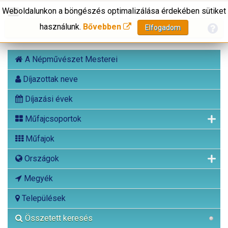
Weboldalunkon a böngészés optimalizálása érdekében sütiket
használunk.
Bővebben
Elfogadom
A Népművészet Mesterei
Díjazottak neve
Díjazási évek
Műfajcsoportok
Műfajok
Országok
Megyék
Települések
Összetett keresés