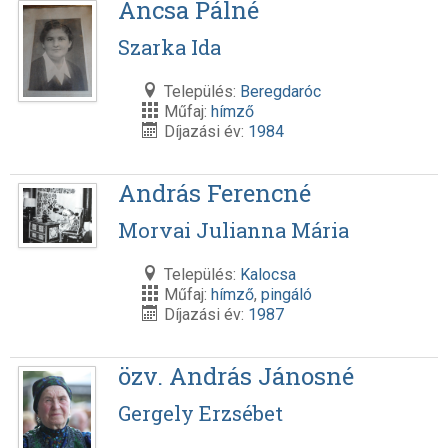
Ancsa Pálné
Szarka Ida
Település:
Beregdaróc
Műfaj:
hímző
Díjazási év:
1984
András Ferencné
Morvai Julianna Mária
Település:
Kalocsa
Műfaj:
hímző
,
pingáló
Díjazási év:
1987
özv. András Jánosné
Gergely Erzsébet