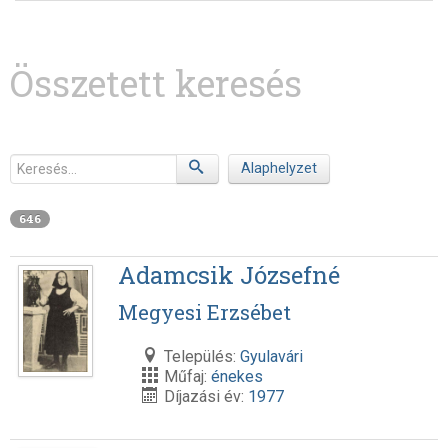
Összetett keresés
Keresés
Alaphelyzet
646
Adamcsik Józsefné
Megyesi Erzsébet
Település:
Gyulavári
Műfaj:
énekes
Díjazási év:
1977