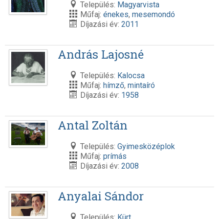
Település:
Magyarvista
Műfaj:
énekes
,
mesemondó
Díjazási év:
2011
András Lajosné
Település:
Kalocsa
Műfaj:
hímző
,
mintaíró
Díjazási év:
1958
Antal Zoltán
Település:
Gyimesközéplok
Műfaj:
prímás
Díjazási év:
2008
Anyalai Sándor
Település:
Kürt