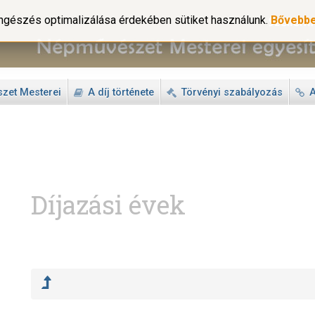
gészés optimalizálása érdekében sütiket használunk.
Bővebb
zet Mesterei
A díj története
Törvényi szabályozás
A
Díjazási évek