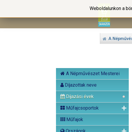
Weboldalunkon a bön
A Népművés
A Népművészet Mesterei
Díjazottak neve
Díjazási évek
Műfajcsoportok
Műfajok
Országok