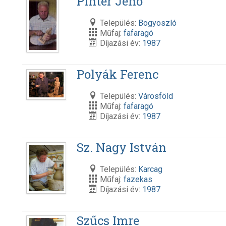
Pintér Jenő
Település:
Bogyoszló
Műfaj:
fafaragó
Díjazási év:
1987
Polyák Ferenc
Település:
Városföld
Műfaj:
fafaragó
Díjazási év:
1987
Sz. Nagy István
Település:
Karcag
Műfaj:
fazekas
Díjazási év:
1987
Szűcs Imre