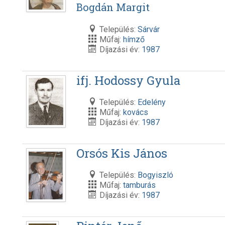
Bogdán Margit
Település:
Sárvár
Műfaj:
hímző
Díjazási év:
1987
ifj. Hodossy Gyula
Település:
Edelény
Műfaj:
kovács
Díjazási év:
1987
Orsós Kis János
Település:
Bogyiszló
Műfaj:
tamburás
Díjazási év:
1987