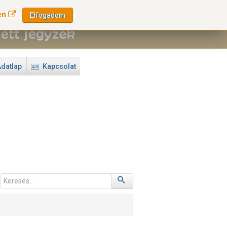
en
Elfogadom
datlap
Kapcsolat