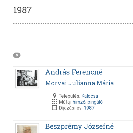
1987
9
András Ferencné
Morvai Julianna Mária
Település:
Kalocsa
Műfaj:
hímző
,
pingáló
Díjazási év:
1987
Beszprémy Józsefné