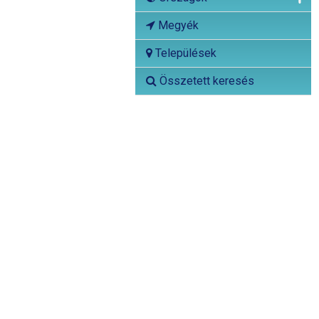
Megyék
Települések
Összetett keresés