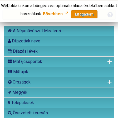
Weboldalunkon a böngészés optimalizálása érdekében sütiket
használunk.
Bővebben
Elfogadom
A Népművészet Mesterei
Díjazottak neve
Díjazási évek
Műfajcsoportok
Műfajok
Országok
Megyék
Települések
Összetett keresés