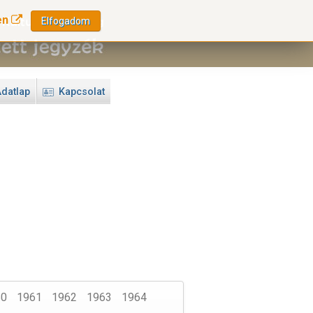
en
Elfogadom
datlap
Kapcsolat
60
1961
1962
1963
1964