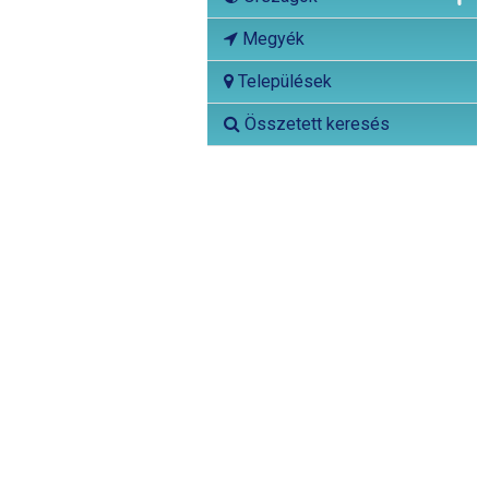
Megyék
Települések
Összetett keresés