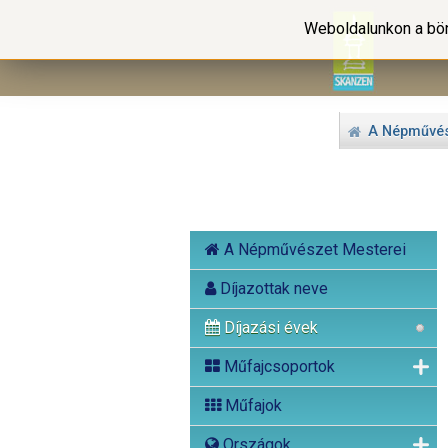
Weboldalunkon a bön
A Népművés
A Népművészet Mesterei
Díjazottak neve
Díjazási évek
Műfajcsoportok
Műfajok
Országok