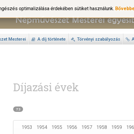
gészés optimalizálása érdekében sütiket használunk.
Bővebb
zet Mesterei
A díj története
Törvényi szabályozás
A
Díjazási évek
73
1953
1954
1955
1956
1957
1958
1959
19