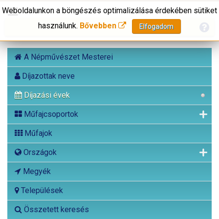
Weboldalunkon a böngészés optimalizálása érdekében sütiket
használunk.
Bővebben
Elfogadom
A Népművészet Mesterei
Díjazottak neve
Díjazási évek
Műfajcsoportok
Műfajok
Országok
Megyék
Települések
Összetett keresés