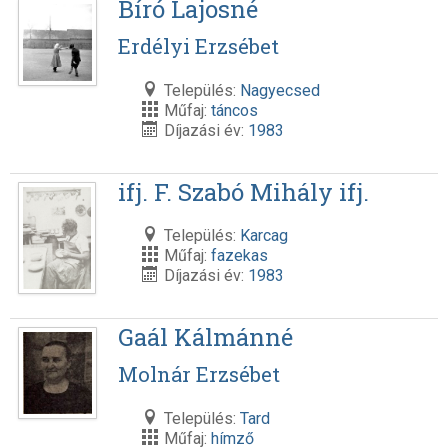
Bíró Lajosné
Erdélyi Erzsébet
Település:
Nagyecsed
Műfaj:
táncos
Díjazási év:
1983
ifj. F. Szabó Mihály ifj.
Település:
Karcag
Műfaj:
fazekas
Díjazási év:
1983
Gaál Kálmánné
Molnár Erzsébet
Település:
Tard
Műfaj:
hímző