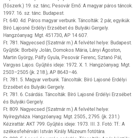
(főszerk.) 19. sz. tánc; Pesovár Ernő: A magyar páros táncok.
1997. 16. sz. tánc. Budapest.
Ft. 640. 4d. Páros magyar verbunk. Táncolták: 2 pár, egyikük
Bíró Lajosné Erdélyi Erzsébet és Bulyáki Gergely.
Hangzóanyag: Mgt. 451730, AP 14 607.
Ft. 781. Nagyecsed (Szatmár m.) A felvétel helye: Budapest.
Gyűjtők: Borbély Jolán, Domokos Mária, Lányi Ágoston,
Martin György, Pálfy Gyula, Pesovár Ferenc, Sztanó Pál,
Vargyas Lajos. Gyűjtés ideje: 1972. X. 1. Hangzóanyag: Mgt.
2503–2505 (jk. 218.), AP 8643–46.
Ft. 781. 5. Magyar verbunk. Táncolták: Bíró Lajosné Erdélyi
Erzsébet és Bulyáki Gergely.
Ft. 781. 6. Csárdás. Táncolták: Bíró Lajosné Erdélyi Erzsébet
és Bulyáki Gergely.
Ft. 809. Nagyecsed (Szatmár m.) A felvétel helye:
Nyíregyháza. Hangzóanyag: Mgt. 2505., 2795. (jk. 231.)
Kézirattár: AKT 799. Gyűjtés ideje: 1973. III. 3. Fotó: Tf.: A
székesfehérvári István Király Múzeum fotótára.