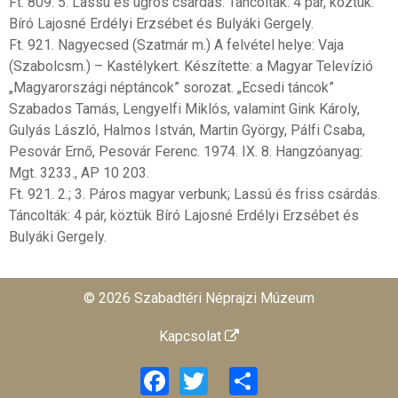
Ft. 809. 5. Lassú és ugrós csárdás. Táncolták: 4 pár, köztük:
Bíró Lajosné Erdélyi Erzsébet és Bulyáki Gergely.
Ft. 921. Nagyecsed (Szatmár m.) A felvétel helye: Vaja
(Szabolcsm.) – Kastélykert. Készítette: a Magyar Televízió
„Magyarországi néptáncok” sorozat. „Ecsedi táncok”
Szabados Tamás, Lengyelfi Miklós, valamint Gink Károly,
Gulyás László, Halmos István, Martin György, Pálfi Csaba,
Pesovár Ernő, Pesovár Ferenc. 1974. IX. 8. Hangzóanyag:
Mgt. 3233., AP 10 203.
Ft. 921. 2.; 3. Páros magyar verbunk; Lassú és friss csárdás.
Táncolták: 4 pár, köztük Bíró Lajosné Erdélyi Erzsébet és
Bulyáki Gergely.
© 2026 Szabadtéri Néprajzi Múzeum
Kapcsolat
Facebook
Twitter
Share