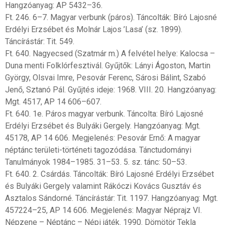
Hangzóanyag: AP 5432–36.
Ft. 246. 6–7. Magyar verbunk (páros). Táncolták: Bíró Lajosné
Erdélyi Erzsébet és Molnár Lajos ’Lasa’ (sz. 1899).
Táncírástár: Tit. 549.
Ft. 640. Nagyecsed (Szatmár m.) A felvétel helye: Kalocsa –
Duna menti Folklórfesztivál. Gyűjtők: Lányi Ágoston, Martin
György, Olsvai Imre, Pesovár Ferenc, Sárosi Bálint, Szabó
Jenő, Sztanó Pál. Gyűjtés ideje: 1968. VIII. 20. Hangzóanyag:
Mgt. 4517, AP 14 606–607.
Ft. 640. 1e. Páros magyar verbunk. Táncolta: Bíró Lajosné
Erdélyi Erzsébet és Bulyáki Gergely. Hangzóanyag: Mgt.
45178, AP 14 606. Megjelenés: Pesovár Ernő: A magyar
néptánc területi-történeti tagozódása. Tánctudományi
Tanulmányok 1984–1985. 31–53. 5. sz. tánc: 50–53.
Ft. 640. 2. Csárdás. Táncolták: Bíró Lajosné Erdélyi Erzsébet
és Bulyáki Gergely valamint Rákóczi Kovács Gusztáv és
Asztalos Sándorné. Táncírástár: Tit. 1197. Hangzóanyag: Mgt.
457224–25, AP 14 606. Megjelenés: Magyar Néprajz VI.
Népzene – Néptánc – Népi játék. 1990. Dömötör Tekla