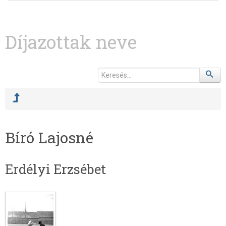
Díjazottak neve
Bíró Lajosné
Erdélyi Erzsébet