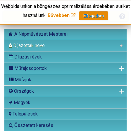
Weboldalunkon a böngészés optimalizálása érdekében sütiket
használunk.
Bővebben
Elfogadom
A Népművészet Mesterei
Díjazottak neve
Díjazási évek
Műfajcsoportok
Műfajok
Országok
Megyék
Települések
Összetett keresés