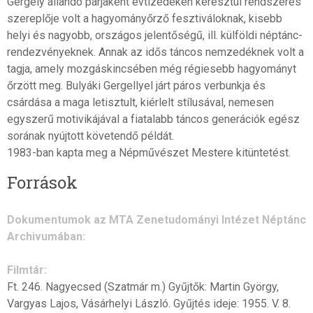
Gergely állandó párjaként évtizedeken keresztül rendszeres
szereplője volt a hagyományőrző fesztiváloknak, kisebb
helyi és nagyobb, országos jelentőségű, ill. külföldi néptánc-
rendezvényeknek. Annak az idős táncos nemzedéknek volt a
tagja, amely mozgáskincsében még régiesebb hagyományt
őrzött meg. Bulyáki Gergellyel járt páros verbunkja és
csárdása a maga letisztult, kiérlelt stílusával, nemesen
egyszerű motivikájával a fiatalabb táncos generációk egész
sorának nyújtott követendő példát.
1983-ban kapta meg a Népművészet Mestere kitüntetést.
Források
Dokumentumok az MTA Zenetudományi Intézet Néptánc
Archivumában:
Filmtár:
Ft. 246. Nagyecsed (Szatmár m.) Gyűjtők: Martin György,
Vargyas Lajos, Vásárhelyi László. Gyűjtés ideje: 1955. V. 8.