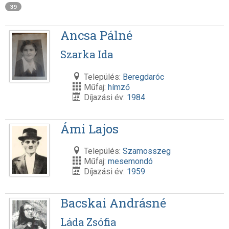
39
Ancsa Pálné
Szarka Ida
Település:
Beregdaróc
Műfaj:
hímző
Díjazási év:
1984
Ámi Lajos
Település:
Szamosszeg
Műfaj:
mesemondó
Díjazási év:
1959
Bacskai Andrásné
Láda Zsófia