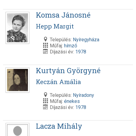
Komsa Jánosné
Hepp Margit
Település:
Nyíregyháza
Műfaj:
hímző
Díjazási év:
1978
Kurtyán Györgyné
Keczán Amália
Település:
Nyíradony
Műfaj:
énekes
Díjazási év:
1978
Lacza Mihály