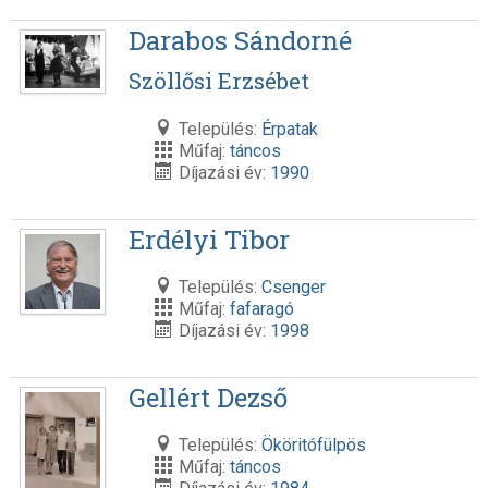
Darabos Sándorné
Szöllősi Erzsébet
Település:
Érpatak
Műfaj:
táncos
Díjazási év:
1990
Erdélyi Tibor
Település:
Csenger
Műfaj:
fafaragó
Díjazási év:
1998
Gellért Dezső
Település:
Ököritófülpös
Műfaj:
táncos