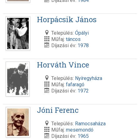
Díjazási év:
1984
Horpácsik János
Település:
Ópályi
Műfaj:
táncos
Díjazási év:
1978
Horváth Vince
Település:
Nyíregyháza
Műfaj:
fafaragó
Díjazási év:
1972
Jóni Ferenc
Település:
Ramocsaháza
Műfaj:
mesemondó
Díjazási év:
1965