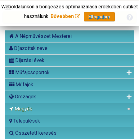
Weboldalunkon a böngészés optimalizálása érdekében sütiket
használunk.
Bővebben
Elfogadom
A Népművészet Mesterei
Díjazottak neve
Díjazási évek
Műfajcsoportok
Műfajok
Országok
Megyék
Települések
Összetett keresés