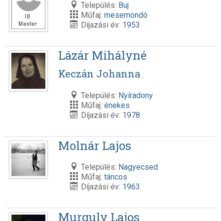
Település:
Buj
Műfaj:
mesemondó
Díjazási év:
1953
Lázár Mihályné
Keczán Johanna
Település:
Nyíradony
Műfaj:
énekes
Díjazási év:
1978
Molnár Lajos
Település:
Nagyecsed
Műfaj:
táncos
Díjazási év:
1963
Murguly Lajos