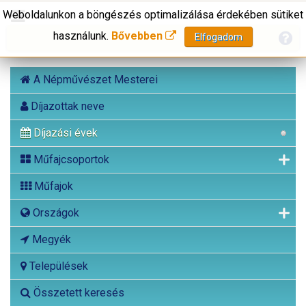
Weboldalunkon a böngészés optimalizálása érdekében sütiket
használunk.
Bővebben
Elfogadom
A Népművészet Mesterei
Díjazottak neve
Díjazási évek
Műfajcsoportok
Műfajok
Országok
Megyék
Települések
Összetett keresés