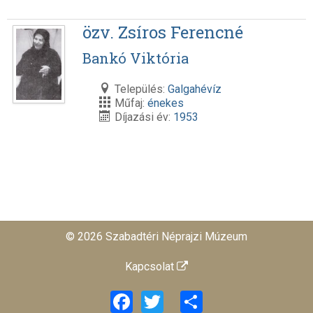
özv. Zsíros Ferencné
Bankó Viktória
Település:
Galgahévíz
Műfaj:
énekes
Díjazási év:
1953
© 2026 Szabadtéri Néprajzi Múzeum
Kapcsolat
Facebook
Twitter
Share