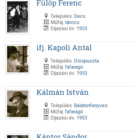
Fülöp Ferenc
Település:
Decs
Műfaj:
táncos
Díjazási év:
1953
ifj. Kapoli Antal
Település:
Dióspuszta
Műfaj:
fafaragó
Díjazási év:
1953
Kálmán István
Település:
Balatonfenyves
Műfaj:
fafaragó
Díjazási év:
1953
Kántor Sándor