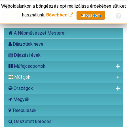
Weboldalunkon a böngészés optimalizálása érdekében sütiket
használunk.
Bővebben
Elfogadom
A Népművészet Mesterei
Díjazottak neve
Díjazási évek
Műfajcsoportok
Műfajok
Országok
Megyék
Települések
Összetett keresés