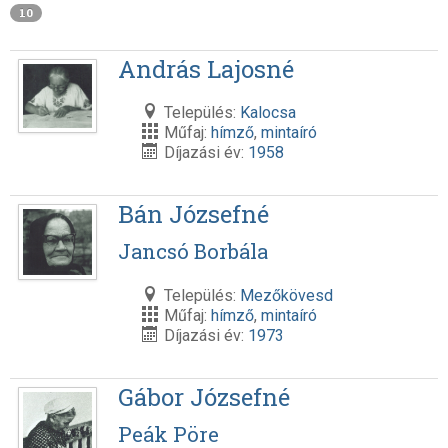
10
András Lajosné
Település:
Kalocsa
Műfaj:
hímző
,
mintaíró
Díjazási év:
1958
Bán Józsefné
Jancsó Borbála
Település:
Mezőkövesd
Műfaj:
hímző
,
mintaíró
Díjazási év:
1973
Gábor Józsefné
Peák Pöre