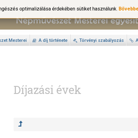
gészés optimalizálása érdekében sütiket használunk.
Bővebb
zet Mesterei
A díj története
Törvényi szabályozás
A
Díjazási évek