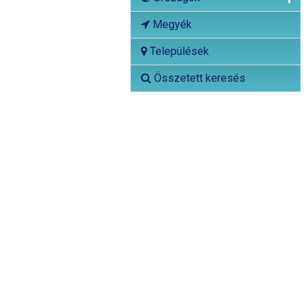
Megyék
Települések
Összetett keresés