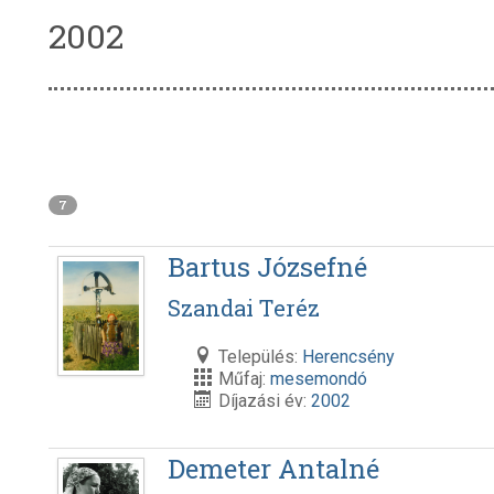
2002
7
Bartus Józsefné
Szandai Teréz
Település:
Herencsény
Műfaj:
mesemondó
Díjazási év:
2002
Demeter Antalné