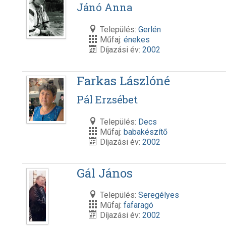
Jánó Anna
Település:
Gerlén
Műfaj:
énekes
Díjazási év:
2002
Farkas Lászlóné
Pál Erzsébet
Település:
Decs
Műfaj:
babakészítő
Díjazási év:
2002
Gál János
Település:
Seregélyes
Műfaj:
fafaragó
Díjazási év:
2002