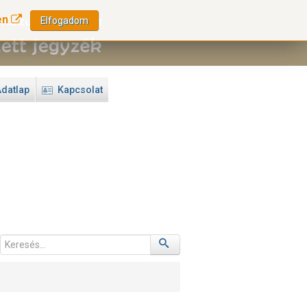
en
Elfogadom
datlap
Kapcsolat