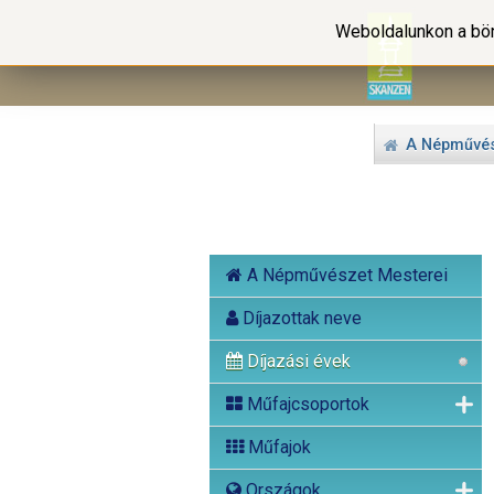
Weboldalunkon a bön
A Népművés
A Népművészet Mesterei
Díjazottak neve
Díjazási évek
Műfajcsoportok
Műfajok
Országok