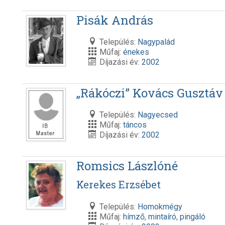
Pisák András
Település:
Nagypalád
Műfaj:
énekes
Díjazási év:
2002
„Rákóczi” Kovács Gusztáv
Település:
Nagyecsed
Műfaj:
táncos
Díjazási év:
2002
Romsics Lászlóné
Kerekes Erzsébet
Település:
Homokmégy
Műfaj:
hímző
,
mintaíró
,
pingáló