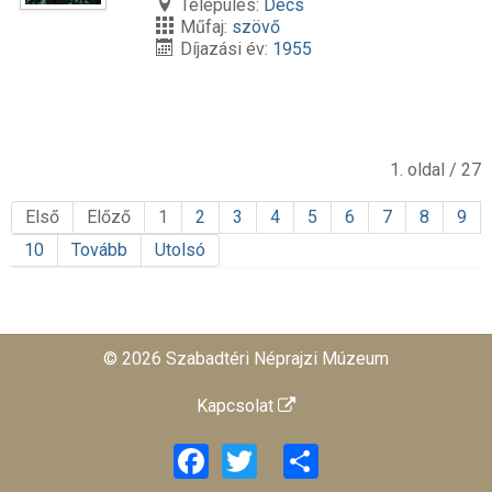
Település:
Decs
Műfaj:
szövő
Díjazási év:
1955
1. oldal / 27
Első
Előző
1
2
3
4
5
6
7
8
9
10
Tovább
Utolsó
© 2026 Szabadtéri Néprajzi Múzeum
Kapcsolat
Facebook
Twitter
Share