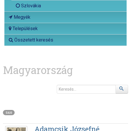
Szlovákia
Megyék
Települések
Összetett keresés
Magyarország
540
Adamcsik Józsefné