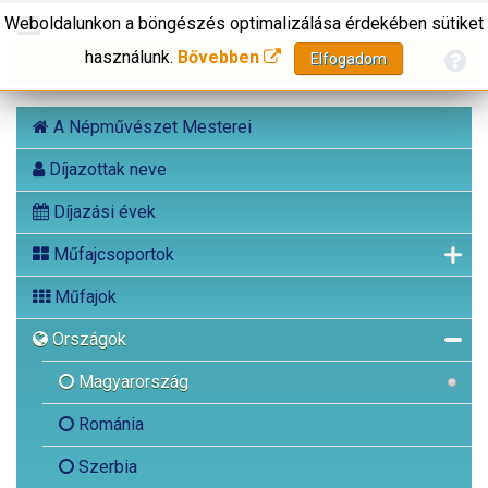
Weboldalunkon a böngészés optimalizálása érdekében sütiket
használunk.
Bővebben
Elfogadom
A Népművészet Mesterei
Díjazottak neve
Díjazási évek
Műfajcsoportok
Műfajok
Országok
Magyarország
Románia
Szerbia