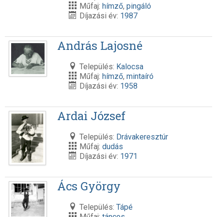
Műfaj:
hímző
,
pingáló
Díjazási év:
1987
András Lajosné
Település:
Kalocsa
Műfaj:
hímző
,
mintaíró
Díjazási év:
1958
Ardai József
Település:
Drávakeresztúr
Műfaj:
dudás
Díjazási év:
1971
Ács György
Település:
Tápé
Műfaj:
táncos