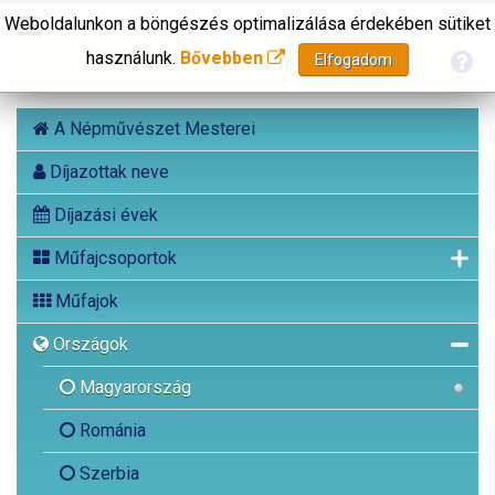
Weboldalunkon a böngészés optimalizálása érdekében sütiket
használunk.
Bővebben
Elfogadom
A Népművészet Mesterei
Díjazottak neve
Díjazási évek
Műfajcsoportok
Műfajok
Országok
Magyarország
Románia
Szerbia