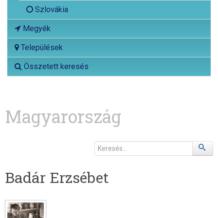
Szlovákia
Megyék
Települések
Összetett keresés
Magyarország
Badár Erzsébet