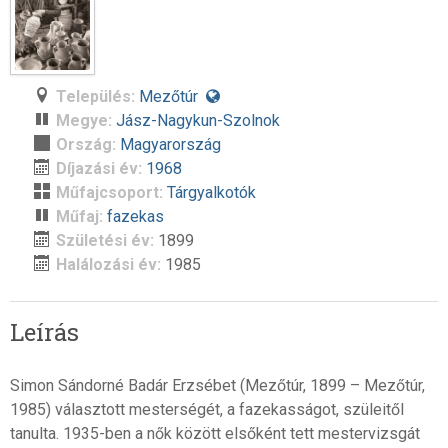
Település:
Mezőtúr
Megye:
Jász-Nagykun-Szolnok
Ország:
Magyarország
Díjazási év:
1968
Műfajcsoport:
Tárgyalkotók
Műfaj:
fazekas
Születési év:
1899
Halálozási év:
1985
Leírás
Simon Sándorné Badár Erzsébet (Mezőtúr, 1899 – Mezőtúr,
1985) választott mesterségét, a fazekasságot, szüleitől
tanulta. 1935-ben a nők között elsőként tett mestervizsgát