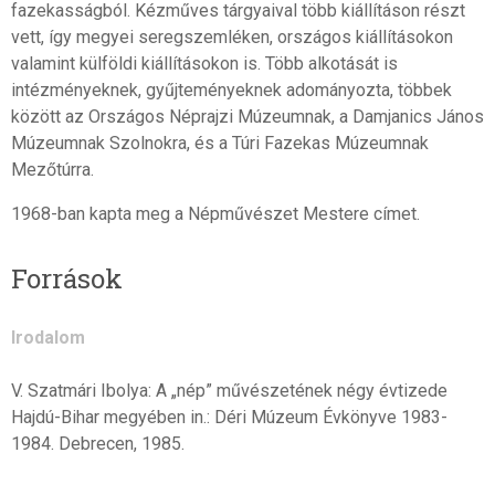
fazekasságból. Kézműves tárgyaival több kiállításon részt
vett, így megyei seregszemléken, országos kiállításokon
valamint külföldi kiállításokon is. Több alkotását is
intézményeknek, gyűjteményeknek adományozta, többek
között az Országos Néprajzi Múzeumnak, a Damjanics János
Múzeumnak Szolnokra, és a Túri Fazekas Múzeumnak
Mezőtúrra.
1968-ban kapta meg a Népművészet Mestere címet.
Források
Irodalom
V. Szatmári Ibolya: A „nép” művészetének négy évtizede
Hajdú-Bihar megyében in.: Déri Múzeum Évkönyve 1983-
1984. Debrecen, 1985.