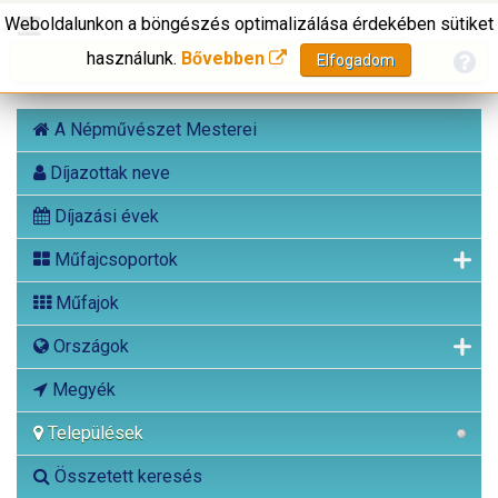
Weboldalunkon a böngészés optimalizálása érdekében sütiket
használunk.
Bővebben
Elfogadom
A Népművészet Mesterei
Díjazottak neve
Díjazási évek
Műfajcsoportok
Műfajok
Országok
Megyék
Települések
Összetett keresés