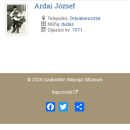
Ardai József
Település:
Drávakeresztúr
Műfaj:
dudás
Díjazási év:
1971
© 2026 Szabadtéri Néprajzi Múzeum
Kapcsolat
Facebook
Twitter
Share
旺商聊
旺商聊
旺商聊
QuickQ
汽水音乐