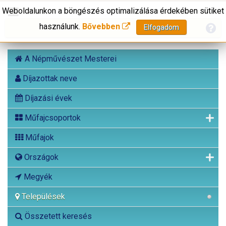
Weboldalunkon a böngészés optimalizálása érdekében sütiket
használunk.
Bővebben
Elfogadom
A Népművészet Mesterei
Díjazottak neve
Díjazási évek
Műfajcsoportok
Műfajok
Országok
Megyék
Települések
Összetett keresés