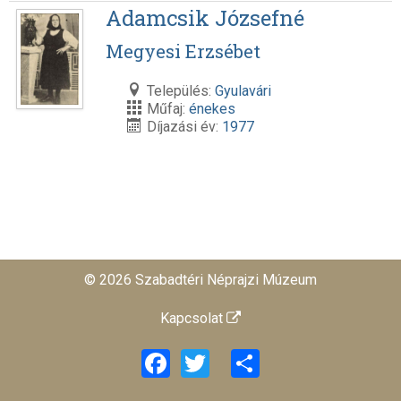
Adamcsik Józsefné
Megyesi Erzsébet
Település:
Gyulavári
Műfaj:
énekes
Díjazási év:
1977
© 2026 Szabadtéri Néprajzi Múzeum
Kapcsolat
Facebook
Twitter
Share