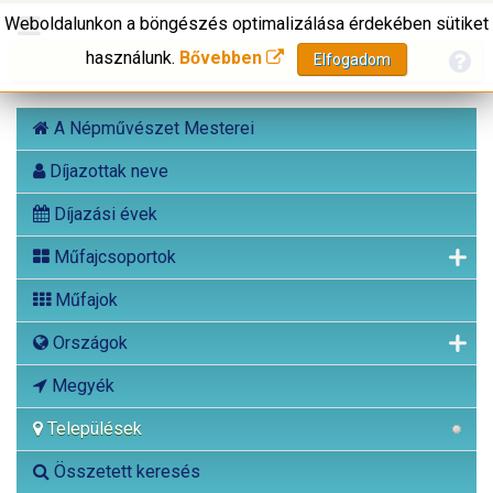
Weboldalunkon a böngészés optimalizálása érdekében sütiket
használunk.
Bővebben
Elfogadom
A Népművészet Mesterei
Díjazottak neve
Díjazási évek
Műfajcsoportok
Műfajok
Országok
Megyék
Települések
Összetett keresés