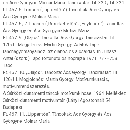
és Ács Györgyné Molnár Mária. Táncírástár: Tit. 320.; Tit. 321.
Ft. 467. 5. Frisses („Lippentős”) Táncolták: Ács György és
Ács Györgyné Molnár Mária.
Ft. 467. 6.; 7. Lassús („Röszkettetős”; „Egylépés”) Táncolták:
Ács György és Ács Györgyné Molnár Mária.
Ft. 467. 9. „Olájos”. Táncolta: Ács György. Táncírástár: Tit.
120/II. Megjelenés: Martin György: Adatok Tápé
tánchagyományaihoz. Az oláhos és a csárdás. In Juhász
Antal (szerk.) Tápé története és néprajza 1971. 737–758.
Tápé
Ft. 467. 10. „Olájos”. Táncolta: Ács György. Táncírástár: Tit.
120/III. Megjelenés: Martin György: Motívumkutatás,
motívumrendszerezés.
A Sárközi-dunamenti táncok motívumkincse. 1964. Melléklet:
Sárközi-dunamenti motívumtár. (Lányi Ágostonnal) 54.
Budapest
Ft. 467. 11. „Lippentős”. Táncolták: Ács György és Ács
Györgyné Molnár Mária.