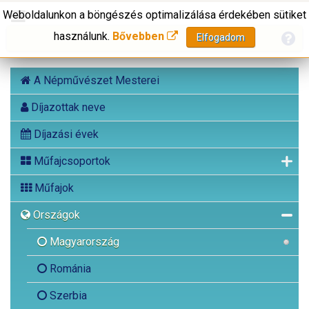
Weboldalunkon a böngészés optimalizálása érdekében sütiket
használunk.
Bővebben
Elfogadom
A Népművészet Mesterei
Díjazottak neve
Díjazási évek
Műfajcsoportok
Műfajok
Országok
Magyarország
Románia
Szerbia