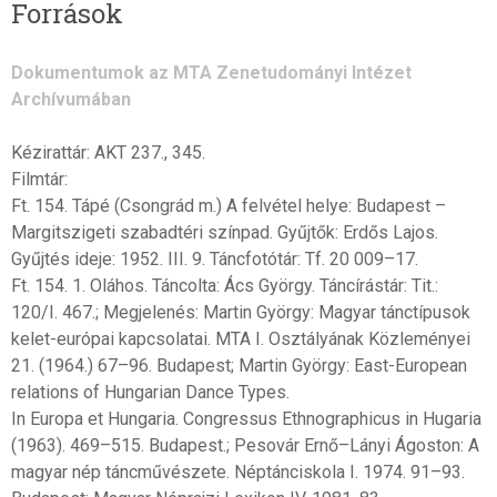
Források
Dokumentumok az MTA Zenetudományi Intézet
Archívumában
Kézirattár: AKT 237., 345.
Filmtár:
Ft. 154. Tápé (Csongrád m.) A felvétel helye: Budapest –
Margitszigeti szabadtéri színpad. Gyűjtők: Erdős Lajos.
Gyűjtés ideje: 1952. III. 9. Táncfotótár: Tf. 20 009–17.
Ft. 154. 1. Oláhos. Táncolta: Ács György. Táncírástár: Tit.:
120/I. 467.; Megjelenés: Martin György: Magyar tánctípusok
kelet-európai kapcsolatai. MTA I. Osztályának Közleményei
21. (1964.) 67–96. Budapest; Martin György: East-European
relations of Hungarian Dance Types.
In Europa et Hungaria. Congressus Ethnographicus in Hugaria
(1963). 469–515. Budapest.; Pesovár Ernő–Lányi Ágoston: A
magyar nép táncművészete. Néptánciskola I. 1974. 91–93.