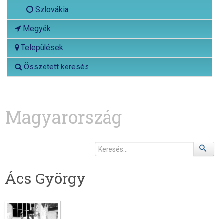
Szlovákia
Megyék
Települések
Összetett keresés
Magyarország
Ács György