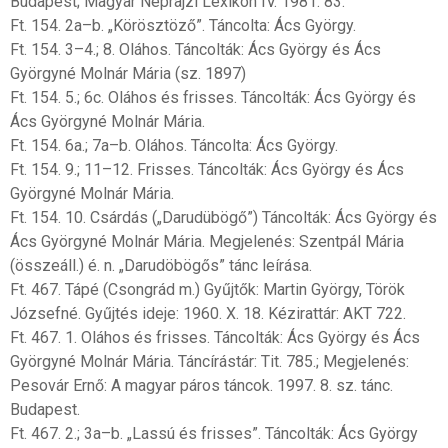
Budapest; Magyar Néprajzi Lexikon IV. 1981. 83.
Ft. 154. 2a–b. „Körösztöző”. Táncolta: Ács György.
Ft. 154. 3–4.; 8. Oláhos. Táncolták: Ács György és Ács
Györgyné Molnár Mária (sz. 1897)
Ft. 154. 5.; 6c. Oláhos és frisses. Táncolták: Ács György és
Ács Györgyné Molnár Mária.
Ft. 154. 6a.; 7a–b. Oláhos. Táncolta: Ács György.
Ft. 154. 9.; 11–12. Frisses. Táncolták: Ács György és Ács
Györgyné Molnár Mária.
Ft. 154. 10. Csárdás („Darudübögő”) Táncolták: Ács György és
Ács Györgyné Molnár Mária. Megjelenés: Szentpál Mária
(összeáll.) é. n. „Darudöbögős” tánc leírása.
Ft. 467. Tápé (Csongrád m.) Gyűjtők: Martin György, Török
Józsefné. Gyűjtés ideje: 1960. X. 18. Kézirattár: AKT 722.
Ft. 467. 1. Oláhos és frisses. Táncolták: Ács György és Ács
Györgyné Molnár Mária. Táncírástár: Tit. 785.; Megjelenés:
Pesovár Ernő: A magyar páros táncok. 1997. 8. sz. tánc.
Budapest.
Ft. 467. 2.; 3a–b. „Lassú és frisses”. Táncolták: Ács György