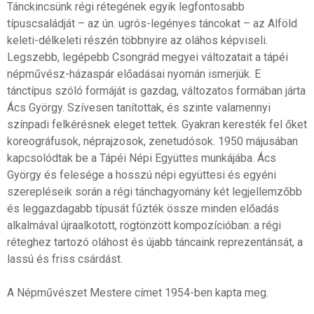
Tánckincsünk régi rétegének egyik legfontosabb
típuscsaládját – az ún. ugrós-legényes táncokat – az Alföld
keleti-délkeleti részén többnyire az oláhos képviseli.
Legszebb, legépebb Csongrád megyei változatait a tápéi
népművész-házaspár előadásai nyomán ismerjük. E
tánctípus szóló formáját is gazdag, változatos formában járta
Ács György. Szívesen tanítottak, és szinte valamennyi
színpadi felkérésnek eleget tettek. Gyakran keresték fel őket
koreográfusok, néprajzosok, zenetudósok. 1950 májusában
kapcsolódtak be a Tápéi Népi Együttes munkájába. Ács
György és felesége a hosszú népi együttesi és egyéni
szerepléseik során a régi tánchagyomány két legjellemzőbb
és leggazdagabb típusát fűzték össze minden előadás
alkalmával újraalkotott, rögtönzött kompozícióban: a régi
réteghez tartozó oláhost és újabb táncaink reprezentánsát, a
lassú és friss csárdást.
A Népművészet Mestere címet 1954-ben kapta meg.