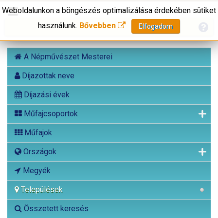
Weboldalunkon a böngészés optimalizálása érdekében sütiket
használunk.
Bővebben
Elfogadom
A Népművészet Mesterei
Díjazottak neve
Díjazási évek
Műfajcsoportok
Műfajok
Országok
Megyék
Települések
Összetett keresés