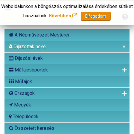
Weboldalunkon a böngészés optimalizálása érdekében sütiket
használunk.
Bővebben
Elfogadom
A Népművészet Mesterei
Díjazottak neve
Díjazási évek
Műfajcsoportok
Műfajok
Országok
Megyék
Települések
Összetett keresés