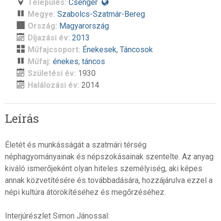
Település:
Csenger
Megye:
Szabolcs-Szatmár-Bereg
Ország:
Magyarország
Díjazási év:
2013
Műfajcsoport:
Énekesek
,
Táncosok
Műfaj:
énekes
,
táncos
Születési év:
1930
Halálozási év:
2014
Leírás
Életét és munkásságát a szatmári térség
néphagyományainak és népszokásainak szentelte. Az anyag
kiváló ismerőjeként olyan hiteles személyiség, aki képes
annak közvetítésére és továbbadására, hozzájárulva ezzel a
népi kultúra átörökítéséhez és megőrzéséhez.
Interjúrészlet Simon Jánossal: