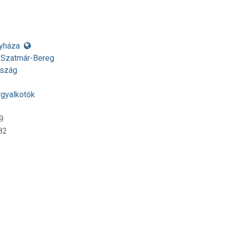
yháza
-Szatmár-Bereg
rszág
rgyalkotók
9
82