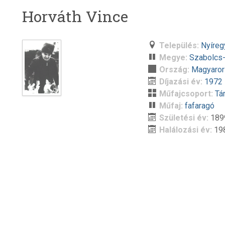
Horváth Vince
Település:
Nyíreg
Megye:
Szabolcs
Ország:
Magyaro
Díjazási év:
1972
Műfajcsoport:
Tá
Műfaj:
fafaragó
Születési év:
189
Halálozási év:
19