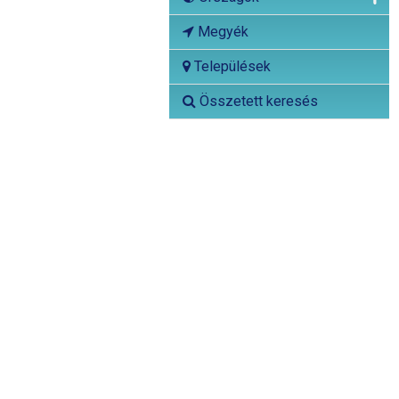
Megyék
Települések
Összetett keresés