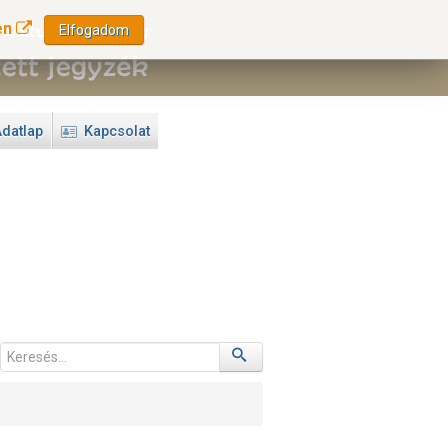
en
Elfogadom
datlap
Kapcsolat