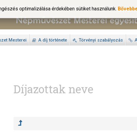
gészés optimalizálása érdekében sütiket használunk.
Bővebb
zet Mesterei
A díj története
Törvényi szabályozás
A
Díjazottak neve