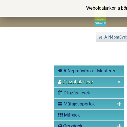
Weboldalunkon a bön
A Népművés
A Népművészet Mesterei
Díjazottak neve
Díjazási évek
Műfajcsoportok
Műfajok
Országok