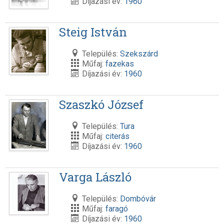
Díjazási év:
1960
Steig István
Település:
Szekszárd
Műfaj:
fazekas
Díjazási év:
1960
Szaszkó József
Település:
Tura
Műfaj:
citerás
Díjazási év:
1960
Varga László
Település:
Dombóvár
Műfaj:
faragó
Díjazási év:
1960