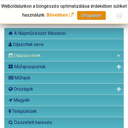
Weboldalunkon a böngészés optimalizálása érdekében sütiket
használunk.
Bővebben
Elfogadom
A Népművészet Mesterei
Díjazottak neve
Díjazási évek
Műfajcsoportok
Műfajok
Országok
Megyék
Települések
Összetett keresés