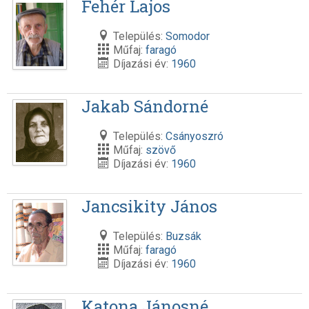
Fehér Lajos
Település:
Somodor
Műfaj:
faragó
Díjazási év:
1960
Jakab Sándorné
Település:
Csányoszró
Műfaj:
szövő
Díjazási év:
1960
Jancsikity János
Település:
Buzsák
Műfaj:
faragó
Díjazási év:
1960
Katona Jánosné