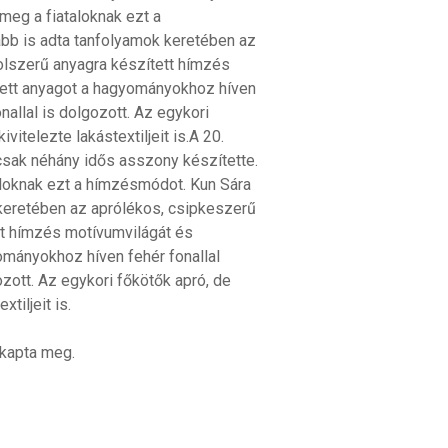
 meg a fiataloknak ezt a
bb is adta tanfolyamok keretében az
olszerű anyagra készített hímzés
tett anyagot a hagyományokhoz híven
nallal is dolgozott. Az egykori
itelezte lakástextiljeit is.A 20.
csak néhány idős asszony készítette.
taloknak ezt a hímzésmódot. Kun Sára
 keretében az aprólékos, csipkeszerű
tt hímzés motívumvilágát és
ományokhoz híven fehér fonallal
ozott. Az egykori főkötők apró, de
tiljeit is.
kapta meg.