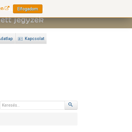
en
Elfogadom
datlap
Kapcsolat