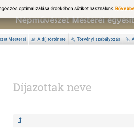
gészés optimalizálása érdekében sütiket használunk.
Bővebb
zet Mesterei
A díj története
Törvényi szabályozás
A
Díjazottak neve