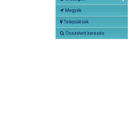
Megyék
Települések
Összetett keresés