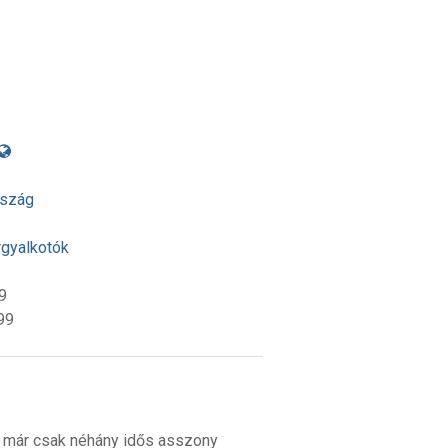
rszág
rgyalkotók
9
99
t már csak néhány idős asszony