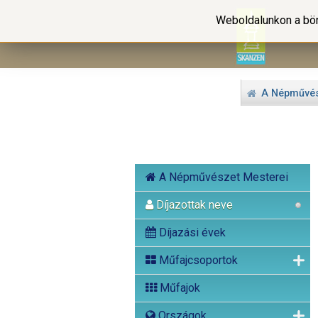
Weboldalunkon a bön
A Népművés
A Népművészet Mesterei
Díjazottak neve
Díjazási évek
Műfajcsoportok
Műfajok
Országok