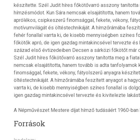
készítette. Szél Judit híres főkötővarró asszony tanította
hímzésmódot. Kun Sára nemcsak elsajátította, hanem tová
aprólékos, csipkeszerű finomsággal, fekete, vékony, fáty
motívumvilágát és öltéstechnikáját. A hímzőrámába feszí
fehér fonallal varrta ki, de kisebb mennyiségben színes fo
főkötők apró, de igen gazdag mintakincsével tervezte és kiv
század első évtizedeiben Decsen a sárközi főkötőt már 
Szél Judit híres főkötővarró asszony tanította meg a fia
nemcsak elsajátította, hanem tovább is adta tanfolyamok
finomsággal, fekete, vékony, fátyolszerű anyagra készíte
öltéstechnikáját. A hímzőrámába feszített anyagot a hagy
varrta ki, de kisebb mennyiségben színes fonallal is dolg
igen gazdag mintakincsével tervezte és kivitelezte lakástex
A Népművészet Mestere díjat hímző tudásáért 1960-ban 
Források