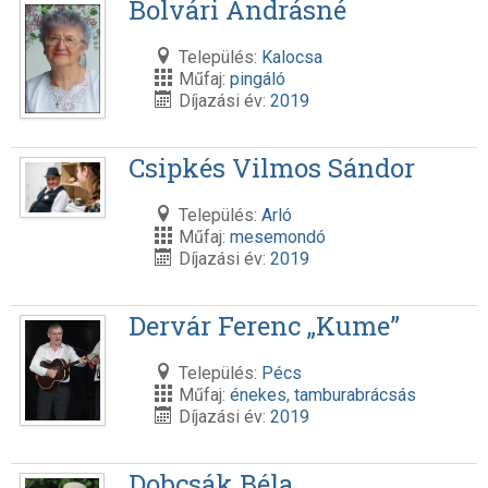
Bolvári Andrásné
Település:
Kalocsa
Műfaj:
pingáló
Díjazási év:
2019
Csipkés Vilmos Sándor
Település:
Arló
Műfaj:
mesemondó
Díjazási év:
2019
Dervár Ferenc „Kume”
Település:
Pécs
Műfaj:
énekes
,
tamburabrácsás
Díjazási év:
2019
Dobcsák Béla