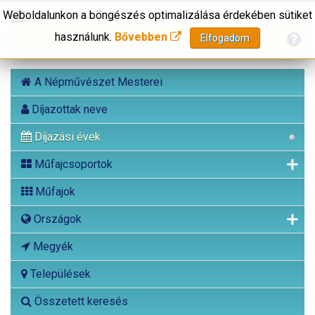
Weboldalunkon a böngészés optimalizálása érdekében sütiket
használunk.
Bővebben
Elfogadom
A Népművészet Mesterei
Díjazottak neve
Díjazási évek
Műfajcsoportok
Műfajok
Országok
Megyék
Települések
Összetett keresés