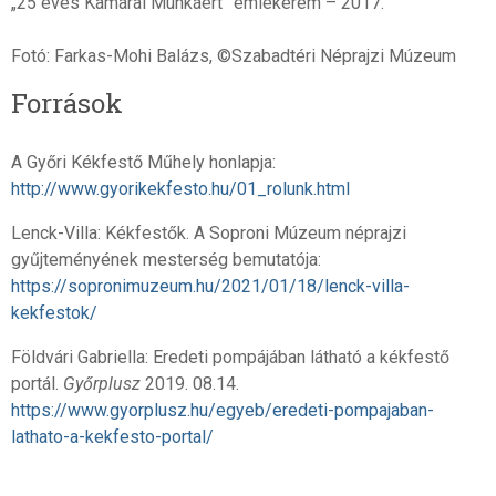
„25 éves Kamarai Munkáért” emlékérem – 2017.
Fotó: Farkas-Mohi Balázs, ©Szabadtéri Néprajzi Múzeum
Források
A Győri Kékfestő Műhely honlapja:
http://www.gyorikekfesto.hu/01_rolunk.html
Lenck-Villa: Kékfestők. A Soproni Múzeum néprajzi
gyűjteményének mesterség bemutatója:
https://sopronimuzeum.hu/2021/01/18/lenck-villa-
kekfestok/
Földvári Gabriella: Eredeti pompájában látható a kékfestő
portál.
Győrplusz
2019. 08.14.
https://www.gyorplusz.hu/egyeb/eredeti-pompajaban-
lathato-a-kekfesto-portal/