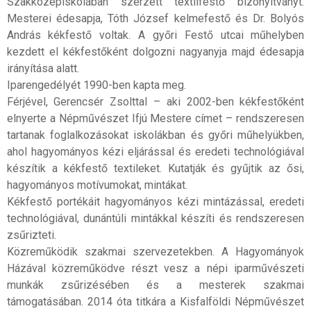
Szakközépiskolában szerzett textilfestő bizonyítványt.
Mesterei édesapja, Tóth József kelmefestő és Dr. Bolyós
András kékfestő voltak. A győri Festő utcai műhelyben
kezdett el kékfestőként dolgozni nagyanyja majd édesapja
irányítása alatt.
Iparengedélyét 1990-ben kapta meg.
Férjével, Gerencsér Zsolttal – aki 2002-ben kékfestőként
elnyerte a Népművészet Ifjú Mestere címet – rendszeresen
tartanak foglalkozásokat iskolákban és győri műhelyükben,
ahol hagyományos kézi eljárással és eredeti technológiával
készítik a kékfestő textileket. Kutatják és gyűjtik az ősi,
hagyományos motívumokat, mintákat.
Kékfestő portékáit hagyományos kézi mintázással, eredeti
technológiával, dunántúli mintákkal készíti és rendszeresen
zsűrizteti.
Közreműködik szakmai szervezetekben. A Hagyományok
Házával közreműködve részt vesz a népi iparművészeti
munkák zsűrizésében és a mesterek szakmai
támogatásában. 2014 óta titkára a Kisfalföldi Népművészet