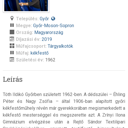
Település:
Győr
Megye:
Győr-Moson-Sopron
Ország:
Magyarország
Díjazási év:
2019
Műfajcsoport:
Tárgyalkotók
Műfaj:
kékfestő
Születési év:
1962
Leírás
Tóth Ildikó Győrben született 1962-ben. A dédszülei – Éhling
Péter és Nagy Zsófia – által 1906-ban alapított győri
kékfestőműhely révén már gyerekkorában megismerkedett a
kékfestő mesterséggel és megszerette azt. A Zrínyi Ilona
Gimnázium elvégzése után a Rejtő Sándor Textilipari