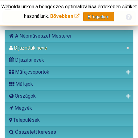
Weboldalunkon a böngészés optimalizálása érdekében sütiket
használunk.
Bővebben
Elfogadom
A Népművészet Mesterei
Díjazottak neve
Díjazási évek
Műfajcsoportok
Műfajok
Országok
Megyék
Települések
Összetett keresés