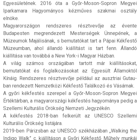
Egyesületének. 2016 óta a Győr-Moson-Sopron Megyei
Iparkamara Hagyományos kézműves szakmai osztály
elnöke.
Magyarországon rendszeres résztvevője az évente
Budapesten megrendezett Mesterségek Ünnepének, a
Múzeumok Majálisának, s bemutatókat tart a Pápai Kékfestő
Múzeumban, ahol állandó kiállítást is tart fenn. Állandó
kiállítása van továbbá a New York-i Magyar Házban.
A világ számos országában tartott már kiállításokat,
bemutatókat és foglalkozásokat az Egyesült Államoktól
Kínáig. Rendszeres résztvevője például az ausztriai Gutau-
ban rendezett Nemzetközi Kékfestő Találkozó és Vásárnak.
A győri kékfestés szerepel a Győr-Moson-Sopron Megyei
Értéktárban, a magyarországi kékfestés hagyománya pedig a
Szellemi Kulturális Örökség Nemzeti Jegyzékén.
A kékfestés 2018-ban felkerült az UNESCO Szellemi
Kulturális Örökség listájára.
2019-ben Párizsban az UNESCO székházában „Walking the
Indigo Walk” c. kiállításon a Győri Kékfestő Műhely munkái