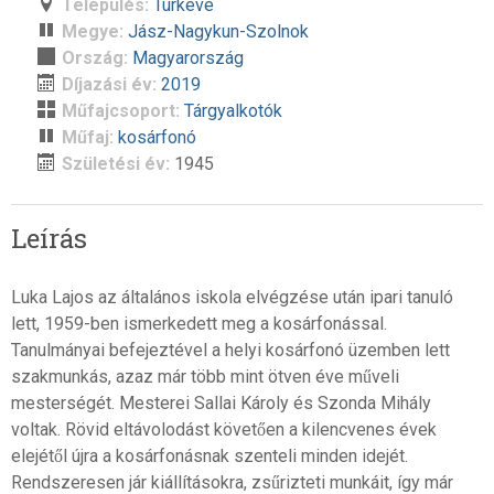
Település:
Túrkeve
Megye:
Jász-Nagykun-Szolnok
Ország:
Magyarország
Díjazási év:
2019
Műfajcsoport:
Tárgyalkotók
Műfaj:
kosárfonó
Születési év:
1945
Leírás
Luka Lajos az általános iskola elvégzése után ipari tanuló
lett, 1959-ben ismerkedett meg a kosárfonással.
Tanulmányai befejeztével a helyi kosárfonó üzemben lett
szakmunkás, azaz már több mint ötven éve műveli
mesterségét. Mesterei Sallai Károly és Szonda Mihály
voltak. Rövid eltávolodást követően a kilencvenes évek
elejétől újra a kosárfonásnak szenteli minden idejét.
Rendszeresen jár kiállításokra, zsűrizteti munkáit, így már