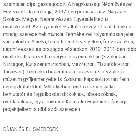
számtalan díjjal gazdagodott. A Nagykunsági Népművészeti
Egyesület alapító tagja, 2007-ben pedig a Jász-Nagykun-
Szolnok Megyei Népművészeti Egyesülethez is
csatlakozott. Az egyesületek által szervezett kiállításokon
mindig szerepelnek munkái. Termékeivel folyamatosan jelen
van különböző helyi, területi rendezvényeken, fesztiválokon,
népművészeti és országos vásárokon. 2010–2011-ben több
önálló kiállítása volt a megyei múzeumokban (Szolnokon,
Karcagon, Kunszentmártonban, Mezőtúron, Tiszaföldváron,
Túrkevén). Termékei bekerültek a túrkevei és a szolnoki
múzeum gyűjteményébe is. Szakmai kapcsolatot tart fenn
néprajzkutatókkal. Műhelyében rendszeresen vállal
bemutatót és foglalkozást diákoknak, táborozóknak,
óvodásoknak, így a Túrkevei Kulturális Egyesület ifjúsági
projektjeiben is többször szerepelt.
DÍJAK ÉS ELISMERÉSEK