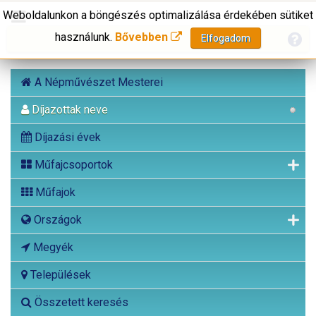
Weboldalunkon a böngészés optimalizálása érdekében sütiket
használunk.
Bővebben
Elfogadom
A Népművészet Mesterei
Díjazottak neve
Díjazási évek
Műfajcsoportok
Műfajok
Országok
Megyék
Települések
Összetett keresés