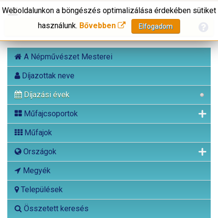
Weboldalunkon a böngészés optimalizálása érdekében sütiket
használunk.
Bővebben
Elfogadom
A Népművészet Mesterei
Díjazottak neve
Díjazási évek
Műfajcsoportok
Műfajok
Országok
Megyék
Települések
Összetett keresés