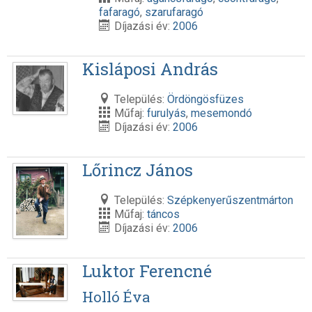
fafaragó
,
szarufaragó
Díjazási év:
2006
Kisláposi András
Település:
Ördöngösfüzes
Műfaj:
furulyás
,
mesemondó
Díjazási év:
2006
Lőrincz János
Település:
Szépkenyerűszentmárton
Műfaj:
táncos
Díjazási év:
2006
Luktor Ferencné
Holló Éva