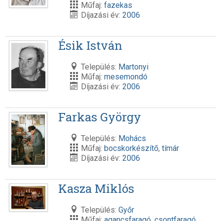
Műfaj:
fazekas
Díjazási év:
2006
Ésik István
Település:
Martonyi
Műfaj:
mesemondó
Díjazási év:
2006
Farkas György
Település:
Mohács
Műfaj:
bocskorkészítő
,
tímár
Díjazási év:
2006
Kasza Miklós
Település:
Győr
Műfaj:
agancsfaragó
,
csontfaragó
,