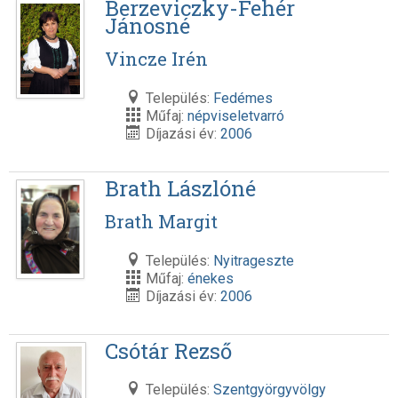
Berzeviczky-Fehér
Jánosné
Vincze Irén
Település:
Fedémes
Műfaj:
népviseletvarró
Díjazási év:
2006
Brath Lászlóné
Brath Margit
Település:
Nyitrageszte
Műfaj:
énekes
Díjazási év:
2006
Csótár Rezső
Település:
Szentgyörgyvölgy