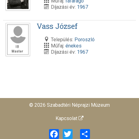
Műfaj:
fafaragó
Díjazási év:
1967
Vass József
Település:
Poroszló
Műfaj:
énekes
Díjazási év:
1967
© 2026 Szabadtéri Néprajzi Múzeum
Kapcsolat
Facebook
Twitter
Share