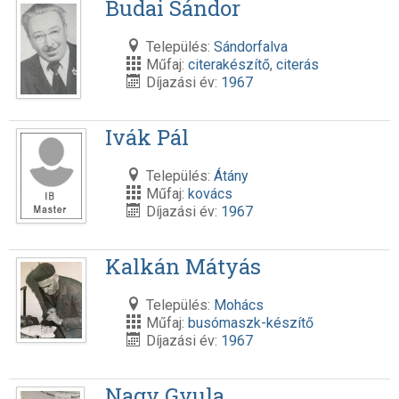
Budai Sándor
Település:
Sándorfalva
Műfaj:
citerakészítő
,
citerás
Díjazási év:
1967
Ivák Pál
Település:
Átány
Műfaj:
kovács
Díjazási év:
1967
Kalkán Mátyás
Település:
Mohács
Műfaj:
busómaszk-készítő
Díjazási év:
1967
Nagy Gyula