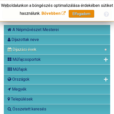
Weboldalunkon a böngészés optimalizálása érdekében sütiket
használunk.
Bővebben
Elfogadom
A Népművészet Mesterei
Díjazottak neve
Díjazási évek
Műfajcsoportok
Műfajok
Országok
Megyék
Települések
Összetett keresés