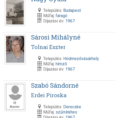
Település:
Budapest
Műfaj:
faragó
Díjazási év:
1967
Sárosi Mihályné
Tolnai Eszter
Település:
Hódmezővásárhely
Műfaj:
hímző
Díjazási év:
1967
Szabó Sándorné
Erdei Piroska
Település:
Derecske
Műfaj:
szűrrátétes
Díjazási év:
1967