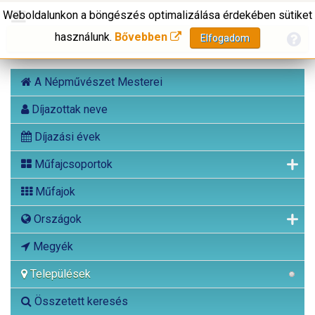
Weboldalunkon a böngészés optimalizálása érdekében sütiket
használunk.
Bővebben
Elfogadom
A Népművészet Mesterei
Díjazottak neve
Díjazási évek
Műfajcsoportok
Műfajok
Országok
Megyék
Települések
Összetett keresés