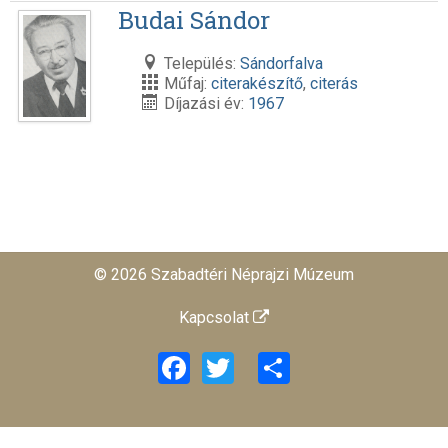
Budai Sándor
Település:
Sándorfalva
Műfaj:
citerakészítő
,
citerás
Díjazási év:
1967
© 2026 Szabadtéri Néprajzi Múzeum
Kapcsolat
Facebook
Twitter
Share
旺商聊
旺商聊
旺商聊
QuickQ
汽水音乐