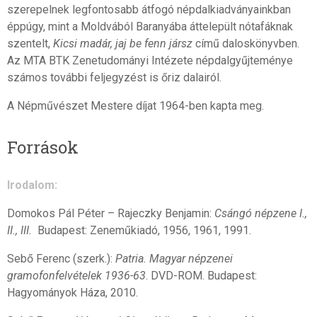
szerepelnek legfontosabb átfogó népdalkiadványainkban
éppúgy, mint a Moldvából Baranyába áttelepült nótafáknak
szentelt,
Kicsi madár, jaj be fenn jársz
című daloskönyvben.
Az MTA BTK Zenetudományi Intézete népdalgyűjteménye
számos további feljegyzést is őriz dalairól.
A Népművészet Mestere díjat 1964-ben kapta meg.
Források
Irodalom:
Domokos Pál Péter – Rajeczky Benjamin:
Csángó népzene I.,
II., III.
Budapest: Zeneműkiadó, 1956, 1961, 1991.
Sebő Ferenc (szerk.):
Patria. Magyar népzenei
gramofonfelvételek 1936-63
. DVD-ROM. Budapest:
Hagyományok Háza, 2010.