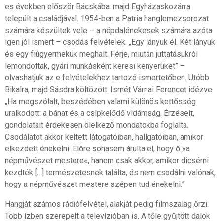
es években először Bácskába, majd Egyházaskozárra
települt a családjával. 1954-ben a Patria hanglemezsorozat
számára készültek vele – a népdalénekesek számára azóta
igen jól ismert – csodás felvételek. „Egy lányuk él. Két lányuk
és egy fiúgyermekük meghalt. Férje, miután juttatásukról
lemondottak, gyári munkásként keresi kenyerüket” –
olvashatjuk az e felvételekhez tartozó ismertetőben. Utóbb
Bikalra, majd Sásdra költözött. Ismét Várnai Ferencet idézve:
„Ha megszólalt, beszédében valami különös kettősség
uralkodott: a bánat és a csipkelődő vidámság. Érzéseit,
gondolatait érdekesen ölelkező mondatokba foglalta.
Csodálatot akkor keltett látogatóiban, hallgatóiban, amikor
elkezdett énekelni. Előre sohasem árulta el, hogy ő »a
népművészet mestere«, hanem csak akkor, amikor dicsérni
kezdték […] természetesnek találta, és nem csodálni valónak,
hogy a népművészet mestere szépen tud énekelni.”
Hangját számos rádiófelvétel, alakját pedig filmszalag őrzi.
Több ízben szerepelt a televízióban is. A tőle gyűjtött dalok