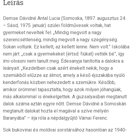
Leírás
Demse Dávidné Antal Lucia (Somoska, 1897. augusztus 24.
– Sásd, 1975. január) szülei földművesek voltak, hat
gyermeket neveltek fel. „Mindig megvolt a nagy
szerencsétlenség, mindig megvolt a nagy szegénység.
Sokan voltunk. Ez kellett, az kellett lenne. Nem volt.” Iskolába
nem járt: „csak a gyermekeket (értsd: fiúkat) vették bé”, így
írni-olvasni nem tanult meg. Édesanyja tanította a dalokra a
leányait. „Kezdetben csak azért énekelt nekik, hogy a
szemükből elűzze az álmot, amely a késő éjszakába nyúló
kenderfonás közben nehezedett a szemükre. Később,
amikor örömmel tapasztalta, hogy azok milyen jóhangúak,
más alkalommal is énekelgettek. A guzsalyasban megtanult
dalok száma aztán egyre nőtt. Demse Dávidné a Somoskán
megtanult dalokat hozta el magával a szíve mélyén
Baranyába” – írja róla a népdalgyűjtő Várnai Ferenc.
Sok bukovinai és moldvai sorstársához hasonlóan az 1940-