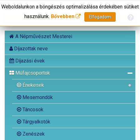
Weboldalunkon a böngészés optimalizálása érdekében sütiket
használunk.
Bővebben
Elfogadom
A Népművészet Mesterei
Díjazottak neve
Díjazási évek
Műfajcsoportok
Énekesek
Mesemondók
Táncosok
Tárgyalkotók
Zenészek