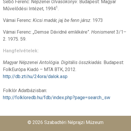
Sebő Ferenc:
Népzenei Olvasókönyv
. Budapest: Magyar
1
Művelődési Intézet, 1994
.
Várnai Ferenc:
Kicsi madár, jaj be fenn jársz
. 1973
Várnai Ferenc: „Demse Dávidné emlékére”.
Honismeret
3/1–
2. 1975. 59.
Hangfelvételek:
Magyar Népzenei Antológia. Digitális összkiadás
. Budapest:
FolkEurópa Kiadó – MTA BTK, 2012.
http://db.zti.hu/24ora/dalok.asp
Folklór Adatbázisban:
http://folkloredb.hu/fdb/index.php?page=search_sw
© 2026 Szabadtéri Néprajzi Múzeum