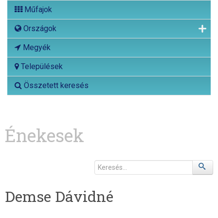
Műfajok
Országok
Megyék
Települések
Összetett keresés
Énekesek
Demse Dávidné