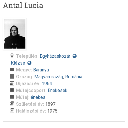
Antal Lucia
Település:
Egyházaskozár
Klézse
Megye:
Baranya
Ország:
Magyarország
,
Románia
Díjazási év:
1964
Műfajcsoport:
Énekesek
Műfaj:
énekes
Születési év:
1897
Halálozási év:
1975