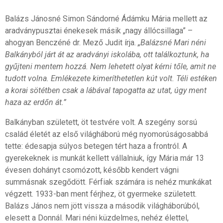
Balázs Jánosné Simon Sándorné Ádámku Mária mellett az
aradványpusztai énekesek másik „nagy állócsillaga” –
ahogyan Benczéné dr. Mező Judit írja.
„Balázsné Mari néni
Balkányból járt át az aradványi iskolába, ott találkoztunk, ha
gyűjteni mentem hozzá. Nem lehetett olyat kérni tőle, amit ne
tudott volna. Emlékezete kimeríthetetlen kút volt. Téli estéken
a korai sötétben csak a lábával tapogatta az utat, úgy ment
haza az erdőn át.”
Balkányban született, öt testvére volt. A szegény sorsú
család életét az első világháború még nyomorúságosabbá
tette: édesapja súlyos betegen tért haza a frontról. A
gyerekeknek is munkát kellett vállalniuk, így Mária már 13
évesen dohányt csomózott, később kendert vágni
summásnak szegődött. Férfiak számára is nehéz munkákat
végzett. 1933-ban ment férjhez, öt gyermeke született.
Balázs János nem jött vissza a második világháborúból,
elesett a Donnál. Mari néni küzdelmes, nehéz élettel,