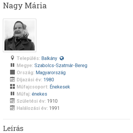
Nagy Mária
Település:
Balkány
Megye:
Szabolcs-Szatmár-Bereg
Ország:
Magyarország
Díjazási év:
1980
Műfajcsoport:
Énekesek
Műfaj:
énekes
Születési év:
1910
Halálozási év:
1991
Leírás