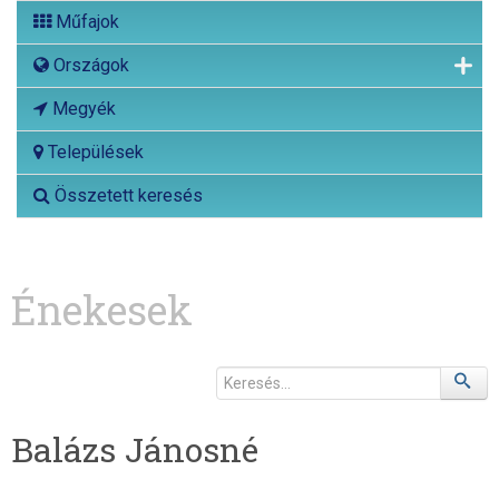
Műfajok
Országok
Megyék
Települések
Összetett keresés
Énekesek
Balázs Jánosné