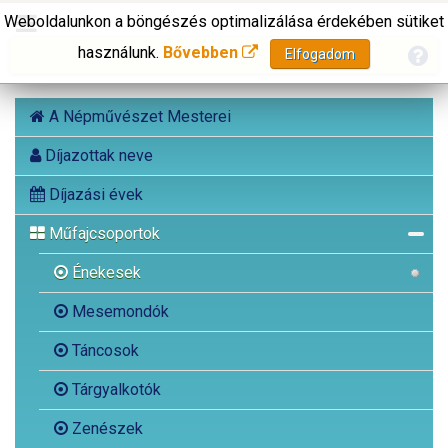
Weboldalunkon a böngészés optimalizálása érdekében sütiket
használunk.
Bővebben
Elfogadom
A Népművészet Mesterei
Díjazottak neve
Díjazási évek
Műfajcsoportok
Énekesek
Mesemondók
Táncosok
Tárgyalkotók
Zenészek