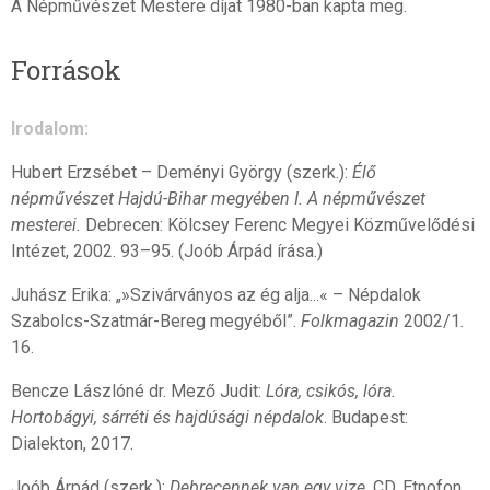
A Népművészet Mestere díjat 1980-ban kapta meg.
Források
Irodalom:
Hubert Erzsébet – Deményi György (szerk.):
Élő
népművészet Hajdú-Bihar megyében I. A népművészet
mesterei.
Debrecen: Kölcsey Ferenc Megyei Közművelődési
Intézet, 2002. 93–95. (Joób Árpád írása.)
Juhász Erika: „»Szivárványos az ég alja...« – Népdalok
Szabolcs-Szatmár-Bereg megyéből”.
Folkmagazin
2002/1
.
16.
Bencze Lászlóné dr. Mező Judit:
Lóra, csikós, lóra.
Hortobágyi, sárréti és hajdúsági népdalok
. Budapest:
Dialekton, 2017.
Joób Árpád (szerk.):
Debrecennek van egy vize
. CD. Etnofon,