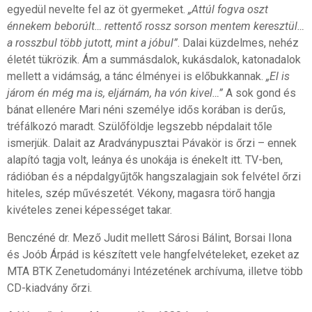
egyedül nevelte fel az öt gyermeket.
„Attúl fogva oszt
énnekem beborúlt… rettentő rossz sorson mentem keresztül…
a rosszbul több jutott, mint a jóbul”
. Dalai küzdelmes, nehéz
életét tükrözik. Ám a summásdalok, kukásdalok, katonadalok
mellett a vidámság, a tánc élményei is előbukkannak.
„El is
járom én még ma is, eljárnám, ha vón kivel…”
A sok gond és
bánat ellenére Mari néni személye idős korában is derűs,
tréfálkozó maradt. Szülőföldje legszebb népdalait tőle
ismerjük. Dalait az Aradványpusztai Pávakör is őrzi – ennek
alapító tagja volt, leánya és unokája is énekelt itt. TV-ben,
rádióban és a népdalgyűjtők hangszalagjain sok felvétel őrzi
hiteles, szép művészetét. Vékony, magasra törő hangja
kivételes zenei képességet takar.
Benczéné dr. Mező Judit mellett Sárosi Bálint, Borsai Ilona
és Joób Árpád is készített vele hangfelvételeket, ezeket az
MTA BTK Zenetudományi Intézetének archívuma, illetve több
CD-kiadvány őrzi.