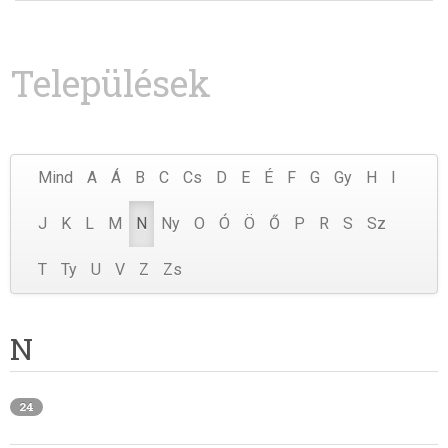
Települések
Mind
A
Á
B
C
Cs
D
E
É
F
G
Gy
H
I
J
K
L
M
N
Ny
O
Ó
Ö
Ő
P
R
S
Sz
T
Ty
U
V
Z
Zs
N
24