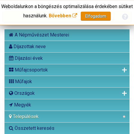
Weboldalunkon a böngészés optimalizálása érdekében sütiket
használunk.
Bővebben
Elfogadom
A Népművészet Mesterei
Díjazottak neve
Díjazási évek
Műfajcsoportok
Műfajok
Országok
Megyék
Települések
Összetett keresés