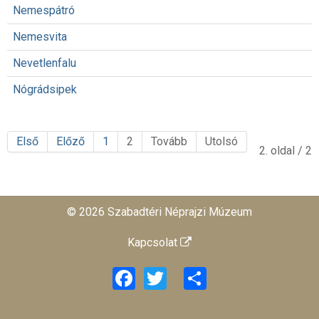
Nemespátró
Nemesvita
Nevetlenfalu
Nógrádsipek
Első
Előző
1
2
Tovább
Utolsó
2. oldal / 2
© 2026 Szabadtéri Néprajzi Múzeum
Kapcsolat
Facebook
Twitter
Share