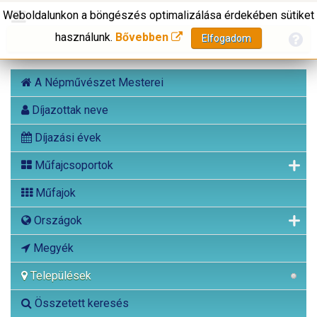
Weboldalunkon a böngészés optimalizálása érdekében sütiket
használunk.
Bővebben
Elfogadom
A Népművészet Mesterei
Díjazottak neve
Díjazási évek
Műfajcsoportok
Műfajok
Országok
Megyék
Települések
Összetett keresés