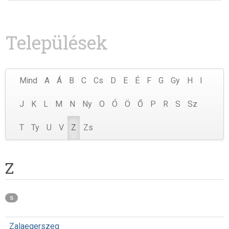
Települések
Mind
A
Á
B
C
Cs
D
E
É
F
G
Gy
H
I
J
K
L
M
N
Ny
O
Ó
Ö
Ő
P
R
S
Sz
T
Ty
U
V
Z
Zs
Z
5
Zalaegerszeg