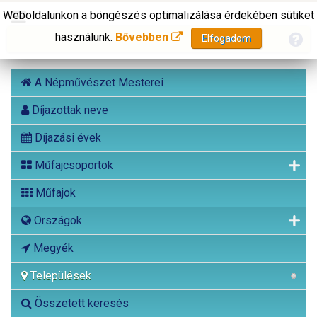
Weboldalunkon a böngészés optimalizálása érdekében sütiket
használunk.
Bővebben
Elfogadom
A Népművészet Mesterei
Díjazottak neve
Díjazási évek
Műfajcsoportok
Műfajok
Országok
Megyék
Települések
Összetett keresés