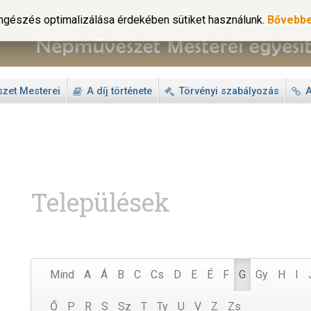
gészés optimalizálása érdekében sütiket használunk.
Bővebb
zet Mesterei
A díj története
Törvényi szabályozás
A
Települések
Mind
A
Á
B
C
Cs
D
E
É
F
G
Gy
H
I
Ő
P
R
S
Sz
T
Ty
U
V
Z
Zs