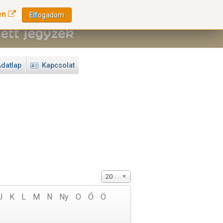
en
Elfogadom
datlap
Kapcsolat
20
J
K
L
M
N
Ny
O
Ó
Ö