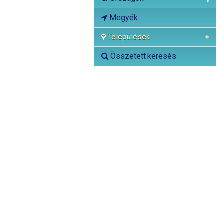
Megyék
Települések
Összetett keresés