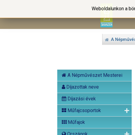
Weboldalunkon a bön
A Népművés
A Népművészet Mesterei
Díjazottak neve
Díjazási évek
Műfajcsoportok
Műfajok
Országok