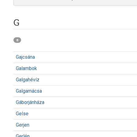
G
8
Gajcsána
Galambok
Galgahévíz
Galgamácsa
Gáborjánháza
Gelse
Gerjen
Gerlén