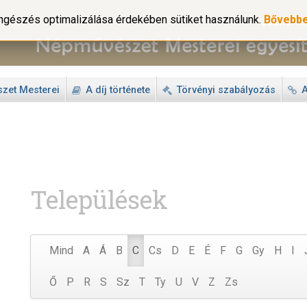
gészés optimalizálása érdekében sütiket használunk.
Bővebb
zet Mesterei
A díj története
Törvényi szabályozás
A
Települések
Mind
A
Á
B
C
Cs
D
E
É
F
G
Gy
H
I
Ő
P
R
S
Sz
T
Ty
U
V
Z
Zs