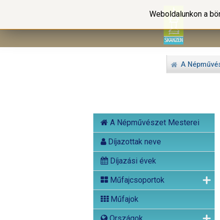
Weboldalunkon a bön
A Népművés
A Népművészet Mesterei
Díjazottak neve
Díjazási évek
Műfajcsoportok
Műfajok
Országok