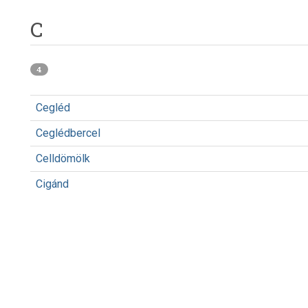
C
4
Cegléd
Ceglédbercel
Celldömölk
Cigánd