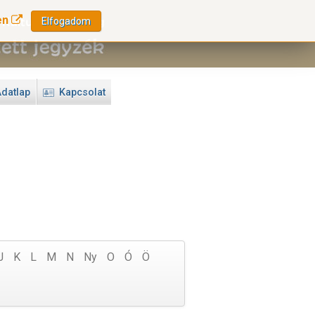
en
Elfogadom
datlap
Kapcsolat
J
K
L
M
N
Ny
O
Ó
Ö