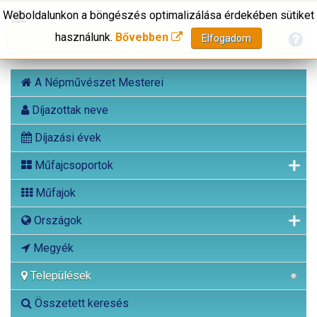
Weboldalunkon a böngészés optimalizálása érdekében sütiket
használunk.
Bővebben
Elfogadom
A Népművészet Mesterei
Díjazottak neve
Díjazási évek
Műfajcsoportok
Műfajok
Országok
Megyék
Települések
Összetett keresés