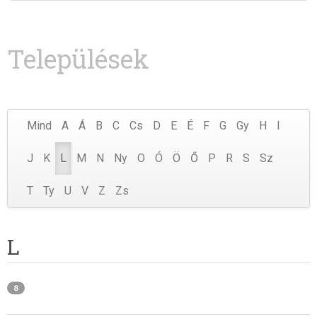
Települések
Mind
A
Á
B
C
Cs
D
E
É
F
G
Gy
H
I
J
K
L
M
N
Ny
O
Ó
Ö
Ő
P
R
S
Sz
T
Ty
U
V
Z
Zs
L
8