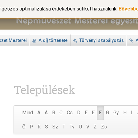
gészés optimalizálása érdekében sütiket használunk.
Bővebb
zet Mesterei
A díj története
Törvényi szabályozás
A
Települések
Mind
A
Á
B
C
Cs
D
E
É
F
G
Gy
H
I
Ő
P
R
S
Sz
T
Ty
U
V
Z
Zs