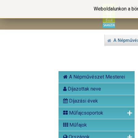
Weboldalunkon a bön
A Népművés
A Népművészet Mesterei
Díjazottak neve
Díjazási évek
Műfajcsoportok
Műfajok
Országok