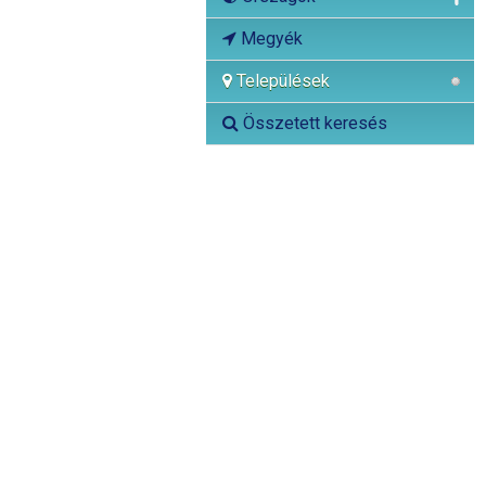
Megyék
Települések
Összetett keresés