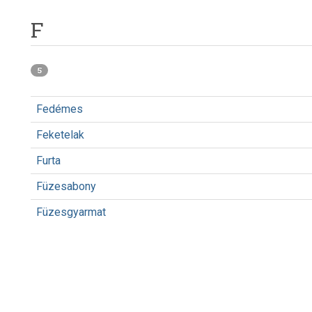
F
5
Fedémes
Feketelak
Furta
Füzesabony
Füzesgyarmat