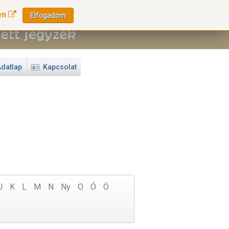
en
Elfogadom
datlap
Kapcsolat
J
K
L
M
N
Ny
O
Ó
Ö