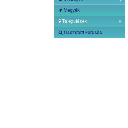
Megyék
Települések
Összetett keresés