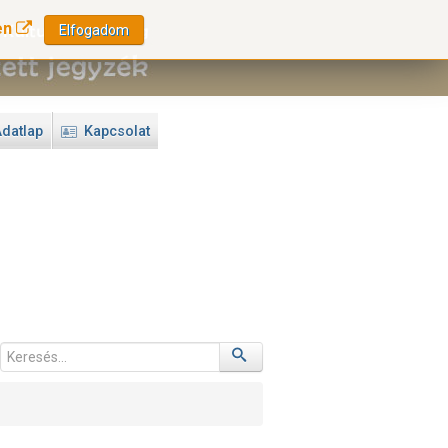
en
Elfogadom
datlap
Kapcsolat