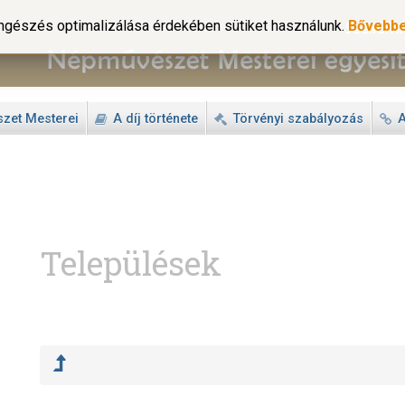
gészés optimalizálása érdekében sütiket használunk.
Bővebb
zet Mesterei
A díj története
Törvényi szabályozás
A
Települések