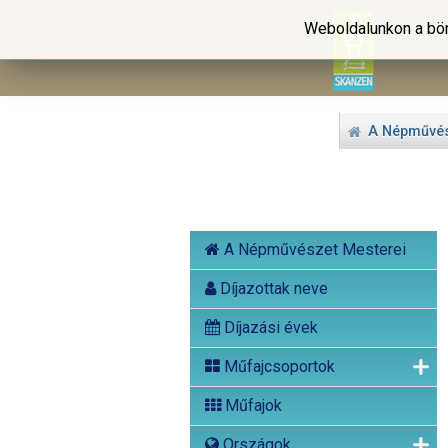
Weboldalunkon a bön
A Népművés
A Népművészet Mesterei
Díjazottak neve
Díjazási évek
Műfajcsoportok
Műfajok
Országok