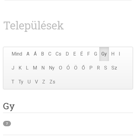
Települések
Mind
A
Á
B
C
Cs
D
E
É
F
G
Gy
H
I
J
K
L
M
N
Ny
O
Ó
Ö
Ő
P
R
S
Sz
T
Ty
U
V
Z
Zs
Gy
7