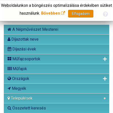
Weboldalunkon a böngészés optimalizálása érdekében sütiket
használunk.
Bővebben
Elfogadom
A Népművészet Mesterei
Díjazottak neve
Díjazási évek
Műfajcsoportok
Műfajok
Országok
Megyék
Települések
Összetett keresés