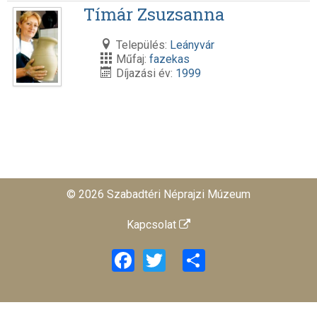
Tímár Zsuzsanna
Település:
Leányvár
Műfaj:
fazekas
Díjazási év:
1999
© 2026 Szabadtéri Néprajzi Múzeum
Kapcsolat
Facebook
Twitter
Share
旺商聊
旺商聊
旺商聊
QuickQ
汽水音乐