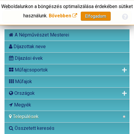
Weboldalunkon a böngészés optimalizálása érdekében sütiket
használunk.
Bővebben
Elfogadom
A Népművészet Mesterei
Díjazottak neve
Díjazási évek
Műfajcsoportok
Műfajok
Országok
Megyék
Települések
Összetett keresés