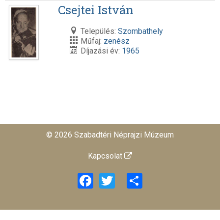
Csejtei István
Település:
Szombathely
Műfaj:
zenész
Díjazási év:
1965
© 2026 Szabadtéri Néprajzi Múzeum
Kapcsolat
Facebook
Twitter
Share
旺商聊
旺商聊
旺商聊
QuickQ
汽水音乐