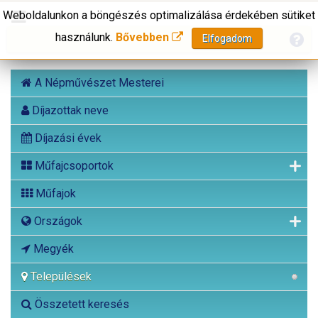
Weboldalunkon a böngészés optimalizálása érdekében sütiket
használunk.
Bővebben
Elfogadom
A Népművészet Mesterei
Díjazottak neve
Díjazási évek
Műfajcsoportok
Műfajok
Országok
Megyék
Települések
Összetett keresés