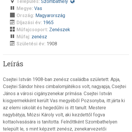
Település:
Szombathely
Megye:
Vas
Ország:
Magyarország
Díjazási év:
1965
Műfajcsoport:
Zenészek
Műfaj:
zenész
Születési év:
1908
Leírás
Csejtei István 1908-ban zenész családba született. Apja,
Csejtei Sándor híres cimbalomjátékos volt, nagyapja, Csejtei
János a városi cigányzenekar prímása. Csejtei István
kisgyermekként került Vas megyéből Pozsonyba, itt járta ki
az elemi iskolát és hegedűlni is itt tanult. Mestere
nagybátyja, Mózsi Károly volt, aki kezdettől fogva
kottaolvasására is tanította. Felnőttként Szombathelyen
települt le, s mint képzett zenész, zenekarvezetői