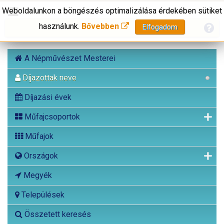
Weboldalunkon a böngészés optimalizálása érdekében sütiket
használunk.
Bővebben
Elfogadom
A Népművészet Mesterei
Díjazottak neve
Díjazási évek
Műfajcsoportok
Műfajok
Országok
Megyék
Települések
Összetett keresés