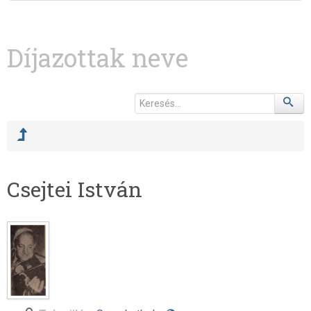
Díjazottak neve
Csejtei István