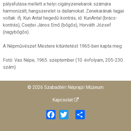
pályafutása mellett a helyi cigányzenekarok számára
harmonizált, hangszerelet is dallamokat. Zenekarának tagjai
voltak: ifj. Kun Antal hegedű-kontrás, id. KunAntal (brács-
kontrás), Csejtei János Ernő (bőgős), Horváth József
(nagybőgős).
A Népművészet Mestere kitüntetést 1965-ben kapta meg.
Fotó: Vas Népe, 1965. szeptember (10. évfolyam, 205-230.
szám)
© 2026 Szabadtéri Néprajzi Múzeum
Kapcsolat
Facebook
Twitter
Share