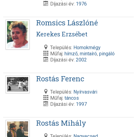
Díjazási év:
1976
Romsics Lászlóné
Kerekes Erzsébet
Település:
Homokmégy
Műfaj:
hímző
,
mintaíró
,
pingáló
Díjazási év:
2002
Rostás Ferenc
Település:
Nyírvasvári
Műfaj:
táncos
Díjazási év:
1997
Rostás Mihály
Település:
Nagyecsed