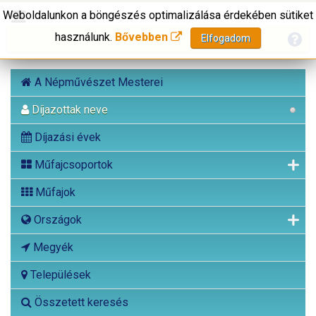
Weboldalunkon a böngészés optimalizálása érdekében sütiket
használunk.
Bővebben
Elfogadom
A Népművészet Mesterei
Díjazottak neve
Díjazási évek
Műfajcsoportok
Műfajok
Országok
Megyék
Települések
Összetett keresés