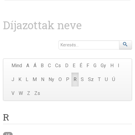
Díjazottak neve
Mind
A
Á
B
C
Cs
D
E
É
F
G
Gy
H
I
J
K
L
M
N
Ny
O
P
R
S
Sz
T
U
Ú
V
W
Z
Zs
R
15