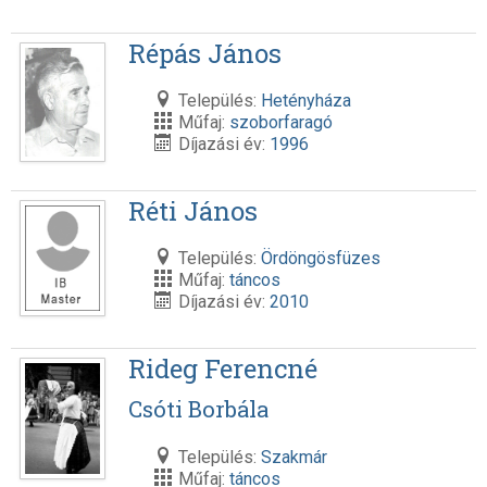
Répás János
Település:
Hetényháza
Műfaj:
szoborfaragó
Díjazási év:
1996
Réti János
Település:
Ördöngösfüzes
Műfaj:
táncos
Díjazási év:
2010
Rideg Ferencné
Csóti Borbála
Település:
Szakmár
Műfaj:
táncos