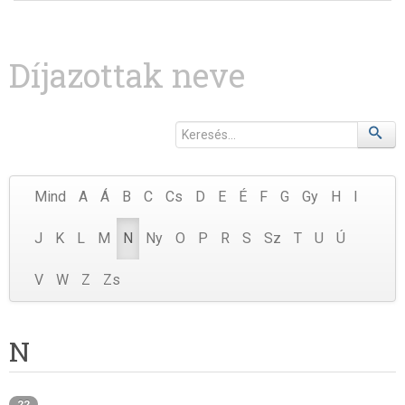
Díjazottak neve
Mind
A
Á
B
C
Cs
D
E
É
F
G
Gy
H
I
J
K
L
M
N
Ny
O
P
R
S
Sz
T
U
Ú
V
W
Z
Zs
N
22