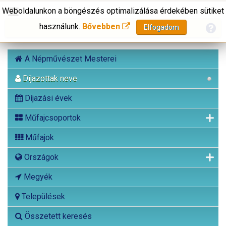
Weboldalunkon a böngészés optimalizálása érdekében sütiket
használunk.
Bővebben
Elfogadom
A Népművészet Mesterei
Díjazottak neve
Díjazási évek
Műfajcsoportok
Műfajok
Országok
Megyék
Települések
Összetett keresés