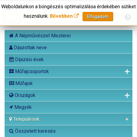
Weboldalunkon a böngészés optimalizálása érdekében sütiket
használunk.
Bővebben
Elfogadom
A Népművészet Mesterei
Díjazottak neve
Díjazási évek
Műfajcsoportok
Műfajok
Országok
Megyék
Települések
Összetett keresés