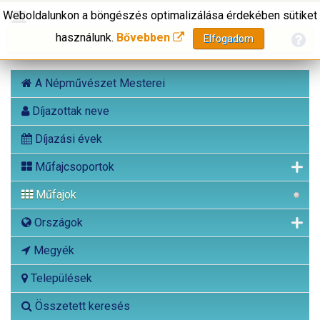
Weboldalunkon a böngészés optimalizálása érdekében sütiket
használunk.
Bővebben
Elfogadom
A Népművészet Mesterei
Díjazottak neve
Díjazási évek
Műfajcsoportok
Műfajok
Országok
Megyék
Települések
Összetett keresés