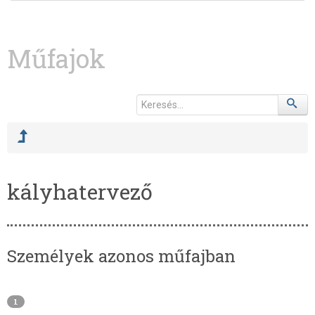
Műfajok
kályhatervező
Személyek azonos műfajban
1