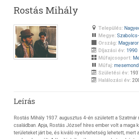
Rostás Mihály
Település:
Nagye
Megye:
Szabolcs
Ország:
Magyaro
Díjazási év:
1990
Műfajcsoport:
Me
Műfaj:
mesemond
Születési év:
193
Halálozási év:
20
Leírás
Rostás Mihály 1937. augusztus 4-én született a Szatmár
családban. Apja, Rostás József híres ember volt a maga 
területeket járt be, és kiváló nyelvtehetség lehetett, mer