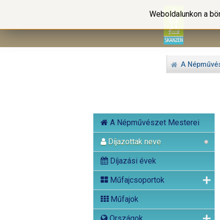
Weboldalunkon a bön
A Népművés
A Népművészet Mesterei
Díjazottak neve
Díjazási évek
Műfajcsoportok
Műfajok
Országok