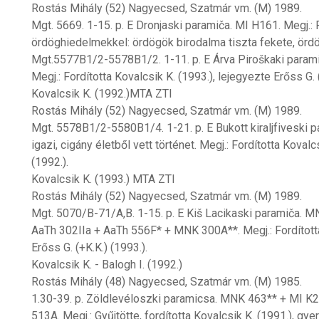
Rostás Mihály (52) Nagyecsed, Szatmár vm. (M) 1989.
Mgt. 5669. 1-15. p. E Dronjaski paramiča. MI H161. Megj.: F
ördöghiedelmekkel: ördögök birodalma tiszta fekete, örd
Mgt.5577B1/2-5578B1/2. 1-11. p. E Árva Piroškaki para
Megj.: Fordította Kovalcsik K. (1993.), lejegyezte Erőss G.
Kovalcsik K. (1992.)MTA ZTI
Rostás Mihály (52) Nagyecsed, Szatmár vm. (M) 1989.
Mgt. 5578B1/2-5580B1/4. 1-21. p. E Bukott kiraljfivesk
igazi, cigány életből vett történet. Megj.: Fordította Kovalc
(1992.).
Kovalcsik K. (1993.) MTA ZTI
Rostás Mihály (52) Nagyecsed, Szatmár vm. (M) 1989.
Mgt. 5070/B-71/A,B. 1-15. p. E Kiš Lacikaski paramiča. 
AaTh 302IIa + AaTh 556F* + MNK 300A**. Megj.: Fordította
Erőss G. (+K.K.) (1993.).
Kovalcsik K. - Balogh I. (1992.)
Rostás Mihály (48) Nagyecsed, Szatmár vm. (M) 1985.
1.30-39. p. Zöldlevéloszki paramicsa. MNK 463** + MI K
513A. Megj.: Gyűjtötte, fordította Kovalcsik K. (1991.), gy