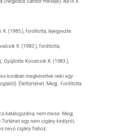
a (Hegedüs Sándor meséje). AaTh X.
 K. (1985.), fordította, lejegyezte
alcsik K. (1983.), fordította,
 Gyűjtötte Kovalcsik K. (1983.),
 éves korában megkérettek neki egy
glalót). Élettörténet. Megj.: Fordította
cs katalogizálva, nem mese. Megj.:
) Történet egy nem cigány királyról,
es nevű cigány fiúhoz.