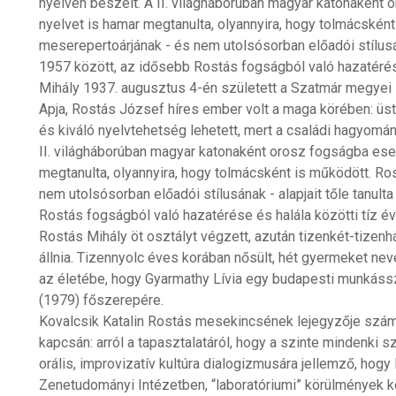
nyelven beszélt. A II. világháborúban magyar katonaként 
nyelvet is hamar megtanulta, olyannyira, hogy tolmácskén
meserepertoárjának - és nem utolsósorban előadói stílusán
1957 között, az idősebb Rostás fogságból való hazatérés
Mihály 1937. augusztus 4-én született a Szatmár megyei
Apja, Rostás József híres ember volt a maga körében: üstf
és kiváló nyelvtehetség lehetett, mert a családi hagyomán
II. világháborúban magyar katonaként orosz fogságba eset
megtanulta, olyannyira, hogy tolmácsként is működött. Ro
nem utolsósorban előadói stílusának - alapjait tőle tanul
Rostás fogságból való hazatérése és halála közötti tíz é
Rostás Mihály öt osztályt végzett, azután tizenkét-tize
állnia. Tizennyolc éves korában nősült, hét gyermeket neve
az életébe, hogy Gyarmathy Lívia egy budapesti munkásszá
(1979) főszerepére.
Kovalcsik Katalin Rostás mesekincsének lejegyzője sz
kapcsán: arról a tapasztalatáról, hogy a szinte mindenki 
orális, improvizatív kultúra dialogizmusára jellemző, hog
Zenetudományi Intézetben, “laboratóriumi” körülmények