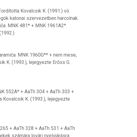
ordította Kovalcsik K. (1991.) vö.
ögök katonai szervezetben harcolnak.
miča. MNK 481* + MNK 1961A2*.
 (1992.).
i paramiča. MNK 1960G** + nem mese,
sik K. (1993.), lejegyezte Erőss G.
MNK 552A* + AaTh 304 + AaTh 303 +
 Kovalcsik K. (1993.), lejegyezte
2265 + AaTh 328 + AaTh 531 + AaTh
erekek számára lovári nyelvjárásra