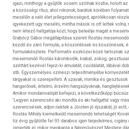
igazi, minthogy a gyűjtők sosem szólnak közbe, holott a
a közösségi rítus, ahol rokonok, barátok körében folyam
mesélőn a való élet jellegzetességeit, aprólékosan részl
igyekezett úgy mesélni, mintha mások is ott lettek volna,
nem létező hallgatója közt, hogy beleélje magát a mesem
Grabócz Gábor megállapítása szerint Rostás mesemondó
kezdő és záró formulái, a köszöntések és köszönések, é
formulakészlete. Performatív eszközei közé tartoznak sz
mesemondó Rostás káromkodik, kiabál, zokog, gesztusaiba
széttárt kezével fejezi ki ámulatát, csodálatát, lábával d
stb. Egyszemélyes színészi teljesítményébe környezetét
tárgyakat is szerepelteti. A szavak, mimika és gesztusok
hangerőnek, értelmi, érzelmi hangsúlyoknak, hanglejtésne
Amikor mondanivalóját befejezi, a következőképp búcsúzik
’Legyen szerencsés aki mondta és aki hallgatta’ vagy más
szerencsések, adjon nektek a Jóisten jó éjszakát, jó erőt
Rostás Mihály kiemelkedő mesemondó tehetségét Kovalcs
tíz évig gyűjtötte fel 93 darabos igen terjedelmes, cigány 
ismerték el, mikor megkapta a Népművészet Mestere díjat