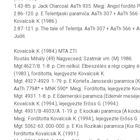
1.43-85. p. Jack Charcoal. AaTh 935. Megj.: Angol fordító 
2.86-120. p. E Telentjaski paramiča. AaTh 307 + AaTh 566 
Kovalcsik K. (1986.).
2.87-121. p. The tale of Telentja. AaTh 307 + AaTh 566 + A
Judit.
Kovalcsik K. (1984.) MTA ZTI
Rostás Mihály (49) Nagyecsed, Szatmár vm. (M) 1986.
Mgt.4627/B. 1-8. p. Cím nélkül. Elbeszélés a régi cigány él
(1983.), fordította, lejegyezte Kovalcsik K.
Mgt. 4927-4929. 1-79. p. E Körtefa Janoseski paramica 
AaTh 779A* + MNK 590*. Megj.: Fordította, lejegyezte Kova
Mgt. 4931. 1-8. p. E Edemerskii paramica (Edemér meséje).
Kovalcsik K. (1994.), lejegyezte Erőss G. (1994.).
Mgt. 4931/B-4933/A. 1-19. p. E kockaki paramica (A kock
Megj.: Fordította Kovalcsik K. (1994.), lejegyezte Erőss G.
Mgt. 5062-63. 000-000. p. E Kis Rozikaki paramica (Kis R
fordította Kovalcsik K. (1991.).