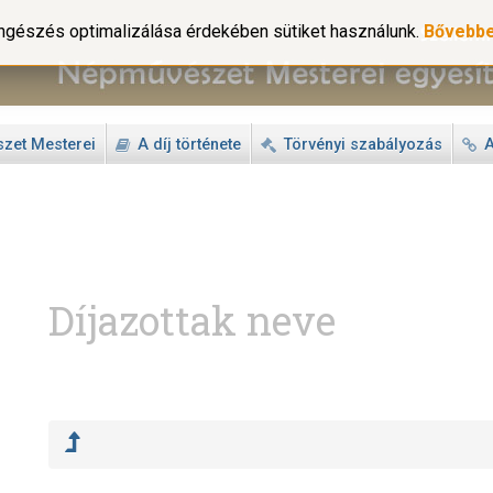
gészés optimalizálása érdekében sütiket használunk.
Bővebb
zet Mesterei
A díj története
Törvényi szabályozás
A
Díjazottak neve