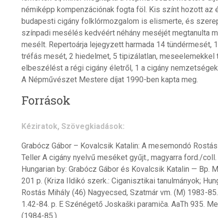
némiképp kompenzációnak fogta föl. Kis színt hozott az él
budapesti cigány folklórmozgalom is elismerte, és szere
színpadi mesélés kedvéért néhány meséjét megtanulta ma
mesélt. Repertoárja lejegyzett harmada 14 tündérmesét, 
tréfás mesét, 2 hiedelmet, 5 tipizálatlan, meseelemekkel 
elbeszélést a régi cigány életről, 1 a cigány nemzetsége
A Népművészet Mestere díjat 1990-ben kapta meg.
Források
Kéziratok, Szövegkiadások:
Grabócz Gábor – Kovalcsik Katalin: A mesemondó Rostás 
Teller A cigány nyelvű meséket gyűjt., magyarra ford./coll
Hungarian by: Grabócz Gábor és Kovalcsik Katalin — Bp. 
201 p. (Kriza Ildikó szerk.: Ciganisztikai tanulmányok; Hu
Rostás Mihály (46) Nagyecsed, Szatmár vm. (M) 1983-85
1.42-84. p. E Szénégető Joskaški paramiča. AaTh 935. Meg
(1984-85.).