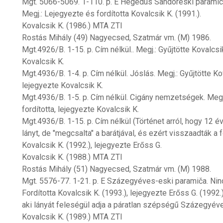
Mgt. 5066-5069. 1-110. p. E Hegedüs Sandoreski paramic
Megj.: Lejegyezte és fordította Kovalcsik K. (1991.).
Kovalcsik K. (1986.) MTA ZTI
Rostás Mihály (49) Nagyecsed, Szatmár vm. (M) 1986.
Mgt.4926/B. 1-15. p. Cím nélkül.. Megj.: Gyűjtötte Kovalcsik
Kovalcsik K.
Mgt.4936/B. 1-4. p. Cím nélkül. Jóslás. Megj.: Gyűjtötte Kov
lejegyezte Kovalcsik K.
Mgt.4936/B. 1-5. p. Cím nélkül. Cigány nemzetségek. Megj.:
fordította, lejegyezte Kovalcsik K.
Mgt.4936/B. 1-15. p. Cím nélkül (Történet arról, hogy 12
lányt, de "megcsalta" a barátjával, és ezért visszaadták a fo
Kovalcsik K. (1992.), lejegyezte Erőss G.
Kovalcsik K. (1988.) MTA ZTI
Rostás Mihály (51) Nagyecsed, Szatmár vm. (M) 1988.
Mgt. 5576-77. 1-21. p. E Százegyéves-eski paramiča. Nin
Fordította Kovalcsik K. (1993.), lejegyezte Erőss G. (1992.
aki lányát feleségül adja a páratlan szépségű Százegyév
Kovalcsik K. (1989.) MTA ZTI