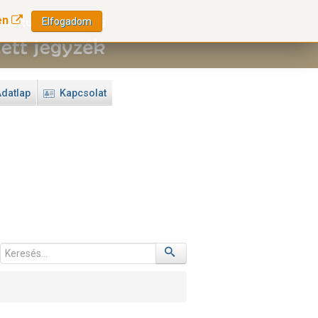
en
Elfogadom
datlap
Kapcsolat