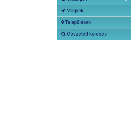
Megyék
Települések
Összetett keresés