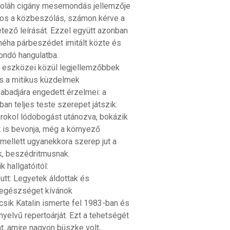
z oláh cigány mesemondás jellemzője
atos a közbeszólás, számon kérve a
etező leírását. Ezzel együtt azonban
 néha párbeszédet imitált közte és
ondó hangulatba.
 eszközei közül legjellemzőbbek
s a mitikus küzdelmek
abadjára engedett érzelmei: a
n teljes teste szerepet játszik:
obrokol lódobogást utánozva, bokázik
 is bevonja, még a környező
 mellett ugyanekkora szerep jut a
k, beszédritmusnak.
 hallgatóitól:
utt: Legyetek áldottak és
, egészséget kívánok
ik Katalin ismerte fel 1983-ban és
nyelvű repertoárját. Ezt a tehetségét
, amire nagyon büszke volt,