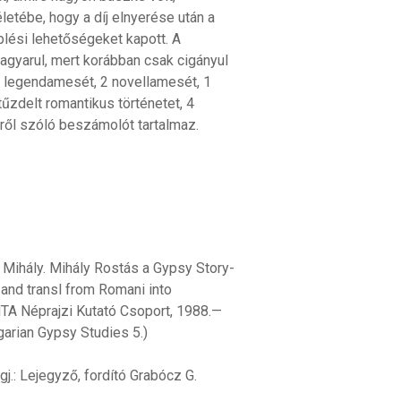
etébe, hogy a díj elnyerése után a
plési lehetőségeket kapott. A
gyarul, mert korábban csak cigányul
1 legendamesét, 2 novellamesét, 1
tűzdelt romantikus történetet, 4
kről szóló beszámolót tartalmaz.
Mihály. Mihály Rostás a Gypsy Story-
. and transl from Romani into
MTA Néprajzi Kutató Csoport, 1988.—
ngarian Gypsy Studies 5.)
.
j.: Lejegyző, fordító Grabócz G.