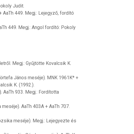
Pokoly Judit.
+ AaTh 449. Megj.: Lejegyző, fordító
aTh 449. Megj.: Angol fordító: Pokoly
etről. Megj.: Gyűjtötte Kovalcsik K.
(Körtefa János meséje). MNK 1961K* +
lcsik K. (1992.).
 AaTh 933. Megj.: Fordította
a meséje). AaTh 403A + AaTh 707.
ózsika meséje). Megj.: Lejegyezte és