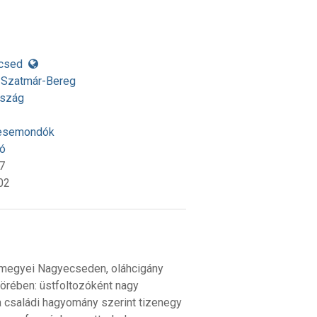
csed
-Szatmár-Bereg
rszág
semondók
ó
7
02
 megyei Nagyecseden, oláhcigány
körében: üstfoltozóként nagy
t a családi hagyomány szerint tizenegy