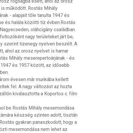
orosz fogságba esett, ahol az orosz
t is működött. Rostás Mihály
ak - alapjait tőle tanulta 1947 és
e és halála közötti tíz évben.Rostás
 Nagyecseden, oláhcigány családban.
oltozóként nagy területeket járt be,
y szerint tizenegy nyelven beszélt. A
t, ahol az orosz nyelvet is hamar
stás Mihály meserepertoárjának - és
ta 1947 és 1957 között, az idősebb
vben.
nhárom évesen már munkába kellett
ltek fel. A nagy változást az hozta
llón kiválasztotta a Koportos c. film
ámol be Rostás Mihály mesemondása
számára készség szinten adott, tisztán
y Rostás gyakran panaszkodott, hogy a
 közti mesemondása nem lehet az